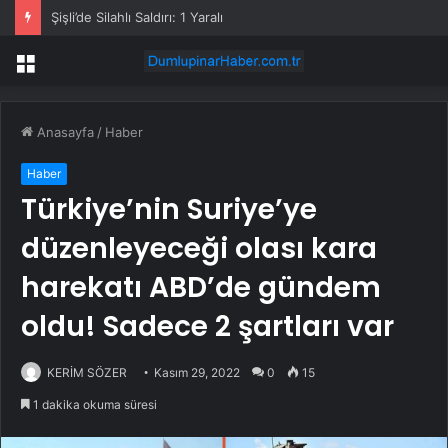
Şişli’de Silahlı Saldırı: 1 Yaralı
Menü
Anasayfa
/
Haber
Haber
Türkiye’nin Suriye’ye
düzenleyeceği olası kara
harekatı ABD’de gündem
oldu! Sadece 2 şartları var
KERİM SÖZER
Kasım 29, 2022
0
15
1 dakika okuma süresi