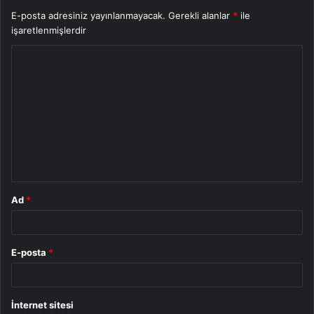
E-posta adresiniz yayınlanmayacak.
Gerekli alanlar
*
ile
işaretlenmişlerdir
Y
o
r
u
m
*
Ad
*
E-posta
*
İnternet sitesi