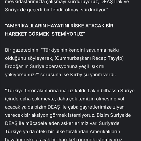
mevkidaşlarımızla çalışmayı sürdürüyoruz, DEAŞ Irak ve
Suriye’de geçerli bir tehdit olmayı sürdürüyor.”
“AMERİKALILARIN HAYATINI RİSKE ATACAK BİR
HAREKET GÖRMEK İSTEMİYORUZ”
Bir gazetecinin, “Türkiye’nin kendini savunma hakkı
olduğunu söyleyerek, (Cumhurbaşkanı Recep Tayyip)
Erdoğan’ın Suriye operasyonuna yeşil ışık mı
yakıyorsunuz?” sorusuna ise Kirby şu yanıtı verdi:
“Türkiye terör akınlarına maruz kaldı. Lakin bilhassa Suriye
içinde daha çok mevte, daha çok temizin ölmesine yol
açacak ya da bizim DEAŞ ile çaba gayretlerimize ziyan
verecek bir aksiyon görmek istemiyoruz. Bizim Suriye’de
DEAŞ ile mücadele eden askerlerimiz var. Suriye’de
Türkiye ya da öteki bir ülke tarafından Amerikalıların
hayatını riske atacak bir hareketi görmek istemiyoruz.