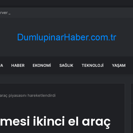
rver status, is Steam down, Steam deck hatası nedir, 22 Temmuz Çarş
FA
HABER
EKONOMI
SAĞLIK
TEKNOLOJI
YAŞAM
araç piyasasını hareketlendirdi
esi ikinci el araç