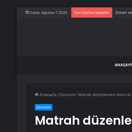
Steam se
Cuma, Ağustos 7 2026
Son Dakika Haberleri
ANASAY
Anasayfa
/
Ekonomi
/
Matrah düzenlemesi ikinci el 
Ekonomi
Matrah düzenlem