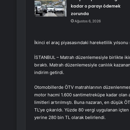
kadar o parayı ödemek
zorunda
Ağustos 6, 2026
İkinci el araç piyasasındaki hareketlilik yılson
İSTANBUL – Matrah düzenlemesiyle birlikte ikinc
bıraktı. Matrah düzenlemesiyle canlılık kazanan p
indirim getirdi.
Otomobillerde ÖTV matrahlarının düzenlenmesiyl
motor hacmi 1.600 santimetreküpe kadar olan ar
limitleri artırılmıştı. Buna nazaran, en düşük ÖT
TL’ye çıkarıldı. Yüzde 80 vergi uygulanan içte
yerine 280 bin TL olarak belirlendi.