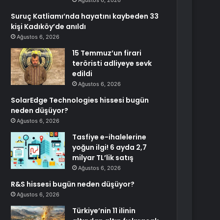
Ağustos 6, 2026
Suruç Katliamı’nda hayatını kaybeden 33
kişi Kadıköy’de anıldı
Ağustos 6, 2026
15 Temmuz’un firari
teröristi adliyeye sevk
edildi
Ağustos 6, 2026
SolarEdge Technologies hissesi bugün
neden düşüyor?
Ağustos 6, 2026
Tasfiye e-ihalelerine
yoğun ilgi! 6 ayda 2,7
milyar TL’lik satış
Ağustos 6, 2026
R&S hissesi bugün neden düşüyor?
Ağustos 6, 2026
Türkiye’nin 11 ilinin