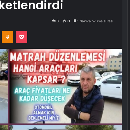
ketlendirdi
0
11
1 dakika okuma süresi
VKontakte
Odnoklassniki
Pocket