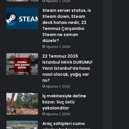
Ağustos 7, 2026
Steam server status, is
Steam down, Steam
deck hatası nedir, 22
Temmuz Çarşamba
Steam ne zaman
düzelir?
Ağustos 7, 2026
22 Temmuz 2026
İstanbul HAVA DURUMU!
Yarın İstanbul’da hava
nasıl olacak, yağış var
mı?
Ağustos 7, 2026
İş makinesiyle define
kazısı: Suç üstü
yakalandılar
Ağustos 7, 2026
Araç sahipleri cuma