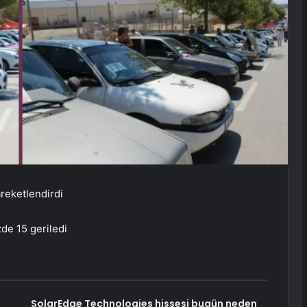
areketlendirdi
zde 15 geriledi
e
SolarEdge Technologies hissesi bugün neden