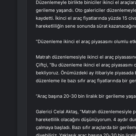
Düzenlemeyle birlikte biniciler ikinci el araçlara 
gerileme yaşandı. Oto galericiler düzenlemeyle b
kaydetti. İkinci el araç fiyatlarında yüzde 15 c
hareketliliğin sene sonunda sürat kazanacağın
“Düzenleme ikinci el araç piyasasını olumlu et
Matrah düzenlemesiyle ikinci el araç piyasasınd
Çiftçi, “Bu düzenleme ikinci el araç piyasasını 
bekliyoruz. Önümüzdeki ay itibariyle piyasada 
düzenleme ile bazı sıfır araç fiyatlarında bir g
“Araç başına 20-30 bin liralık bir gerileme yaşa
Galerici Celal Aktaş, “Matrah düzenlemesiyle p
hareketlilik olacağını düşünüyorum. 4 aydır du
çalmaya başladı. Bazı sıfır araçlarda bir gerile
diyebiliriz. Yaklaşık araç başına 20-30 bin lira