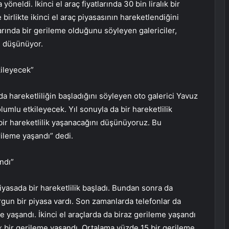
yöneldi. İkinci el araç fiyatlarında 30 bin liralık bir
irlikte ikinci el araç piyasasının hareketlendiğini
ivarında bir gerileme olduğunu söyleyen galericiler,
ı düşünüyor.
kileyecek”
a hareketliliğin başladığını söyleyen oto galerici Yavuz
olumlu etkileyecek. Yıl sonuyla da bir hareketlilik
bir hareketlilik yaşanacağını düşünüyoruz. Bu
erileme yaşandı” dedi.
ndı”
iyasada bir hareketlilik başladı. Bundan sonra da
rgun bir piyasa vardı. Son zamanlarda telefonlar da
me yaşandı. İkinci el araçlarda da biraz gerileme yaşandı
lık bir gerileme yaşandı. Ortalama yüzde 15 bir gerileme