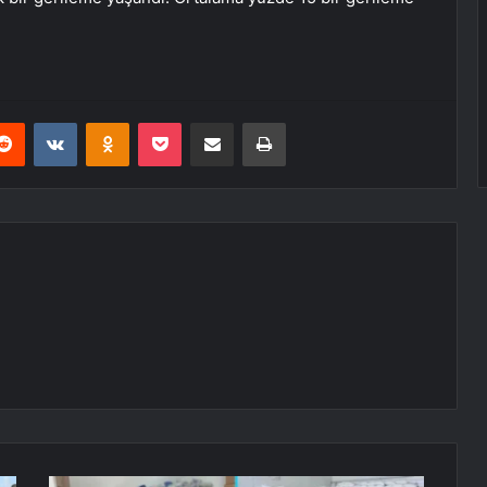
erest
Reddit
VKontakte
Odnoklassniki
Pocket
E-Posta ile paylaş
Yazdır