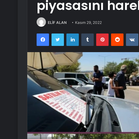
piyasasını hare
ELİF ALAN
Kasım 29, 2022
Facebook
Twitter
LinkedIn
Tumblr
Pinterest
Reddit