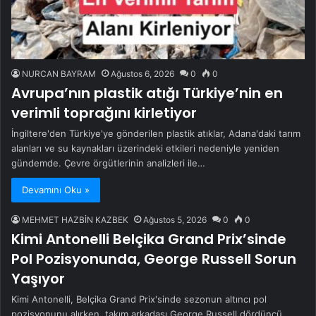
NURCAN BAYRAM
Ağustos 6, 2026
0
0
Avrupa’nın plastik atığı Türkiye’nin en
verimli toprağını kirletiyor
İngiltere'den Türkiye'ye gönderilen plastik atıklar, Adana'daki tarım
alanları ve su kaynakları üzerindeki etkileri nedeniyle yeniden
gündemde. Çevre örgütlerinin analizleri ile…
Devamını Oku »
MEHMET HAZBİN KAZBEK
Ağustos 5, 2026
0
0
Kimi Antonelli Belçika Grand Prix’sinde
Pol Pozisyonunda, George Russell Sorun
Yaşıyor
Kimi Antonelli, Belçika Grand Prix'sinde sezonun altıncı pol
pozisyonunu alırken, takım arkadaşı George Russell dördüncü