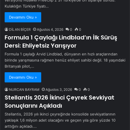
versiyonu Huawei FreeClip 2 S’i Türkiye’de ön siparişe sundu.
Kulaklığın Türkiye fiyatı…
Devamını Oku »
DİLAN BİÇER
Ağustos 4, 2026
0
0
Formula 1 Çaylağı Lindblad’ın İlk Sürüş
Dersi: Ehliyetsiz Yarışıyor
Formula 1 çaylağı Arvid Lindblad, dünyanın en hızlı araçlarından
birinde yarışmasına rağmen henüz ehliyet sahibi değil. 18 yaşındaki
Britanyalı pilot,…
Devamını Oku »
NURCAN BAYRAM
Ağustos 3, 2026
0
0
Stellantis 2026 İkinci Çeyrek Sevkiyat
Sonuçlarını Açıkladı
Stellantis, 2026 yılı ikinci çeyreğinde konsolide sevkiyatlarının
yaklaşık 1,6 milyon adet olacağını ve geçen yıla göre yüzde 10
arttığını açıkladı.…