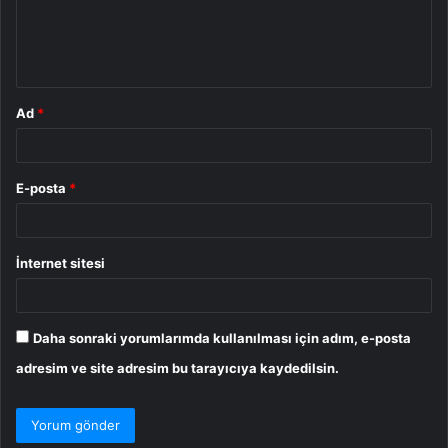
m
*
Ad
*
E-posta
*
İnternet sitesi
Daha sonraki yorumlarımda kullanılması için adım, e-posta
adresim ve site adresim bu tarayıcıya kaydedilsin.