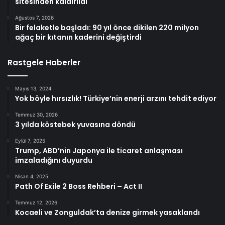
sitesinden kaldırıldı
Ağustos 7, 2026
Bir felaketle başladı: 90 yıl önce dikilen 220 milyon
ağaç bir kıtanın kaderini değiştirdi
Rastgele Haberler
Mayıs 13, 2024
Yok böyle hırsızlık! Türkiye’nin enerji arzını tehdit ediyor
Temmuz 30, 2026
3 yılda köstebek yuvasına döndü
Eylül 7, 2025
Trump, ABD’nin Japonya ile ticaret anlaşması
imzaladığını duyurdu
Nisan 4, 2025
Path Of Exile 2 Boss Rehberi – Act II
Temmuz 12, 2026
Kocaeli ve Zonguldak’ta denize girmek yasaklandı