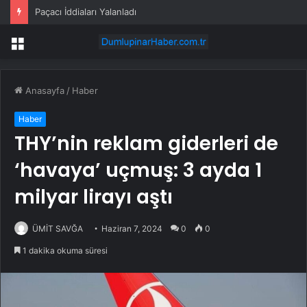
Paçacı İddiaları Yalanladı
Menü
Anasayfa
/
Haber
Haber
THY’nin reklam giderleri de
‘havaya’ uçmuş: 3 ayda 1
milyar lirayı aştı
ÜMİT SAVĞA
Haziran 7, 2024
0
0
1 dakika okuma süresi