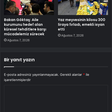
Bakan Göktaş: Aile
Yaz meyvesinin kilosu 300
kurumunu hedef alan
liraya fırladı, emekli isyan
küresel tehditlere karşı
etti
mücadelemiz sürecek
Ağustos 7, 2026
Ağustos 7, 2026
Bir yanıt yazın
E-posta adresiniz yayınlanmayacak.
Gerekli alanlar
*
ile
işaretlenmişlerdir
Y
o
r
u