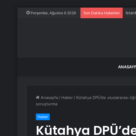
Perşembe, Ağustos 6 2026
Son Dakika Haberleri
ANASAY
Anasayfa
/
Haber
/
Kütahya DPÜ’de uluslararası öğr
soruşturma
Haber
Kütahya DPÜ’de