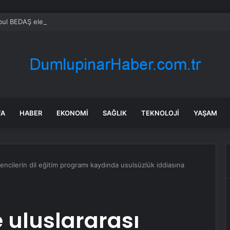
FA
HABER
EKONOMI
SAĞLIK
TEKNOLOJI
YAŞAM
encilerin dil eğitim programı kaydında usulsüzlük iddiasına
 uluslararası