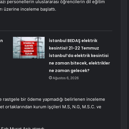
ı personellerin uluslararası öğrencilerin dil eğitim
rı üzerine inceleme başlattı.
an
İstanbul BEDAŞ elektrik
kesintisi! 21-22 Temmuz
İstanbul’da elektrik kesintisi
ne zaman bitecek, elektrikler
ne zaman gelecek?
Ağustos 6, 2026
ze rastgele bir ödeme yapmadığı belirlenen inceleme
t ortaklarından kurum işçileri M.S, N.G, M.S.C. ve
Şah Murat Arık atandı.