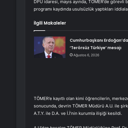
DPÜ idaresi, mayıs ayında, TÖMER’de görevli baz
programı kaydında usulsüzlük yaptıkları iddiala
İlgili Makaleler
Cumhurbaşkanı Erdoğan’d
‘Terörsüz Türkiye’ mesajı
Ağustos 6, 2026
TÖMER’e kayıtlı olan kimi öğrencilerin, merke
sonucunda, devrin TÖMER Müdürü A.U. ile şirke
A.T.Y. ile D.A. ve İ.İ’nin kurumla ilişiği kesildi.
A.U’dan boşalan TÖMER Müdürlüğüne Prof. Dr. 