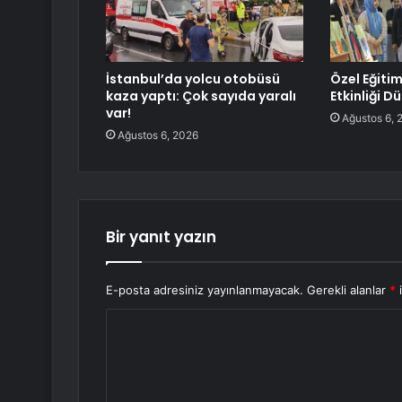
İstanbul’da yolcu otobüsü
Özel Eğitim
kaza yaptı: Çok sayıda yaralı
Etkinliği D
var!
Ağustos 6, 
Ağustos 6, 2026
Bir yanıt yazın
E-posta adresiniz yayınlanmayacak.
Gerekli alanlar
*
i
Y
o
r