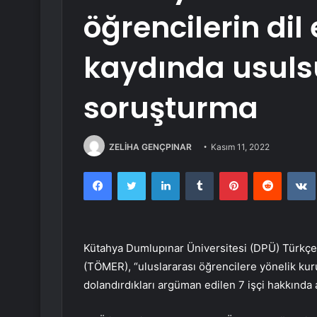
öğrencilerin di
kaydında usuls
soruşturma
ZELİHA GENÇPINAR
Kasım 11, 2022
Facebook
Twitter
LinkedIn
Tumblr
Pinterest
Reddit
Kütahya Dumlupınar Üniversitesi (DPÜ) Türkç
(TÖMER), “uluslararası öğrencilere yönelik kuru
dolandırdıkları argüman edilen 7 işçi hakkında