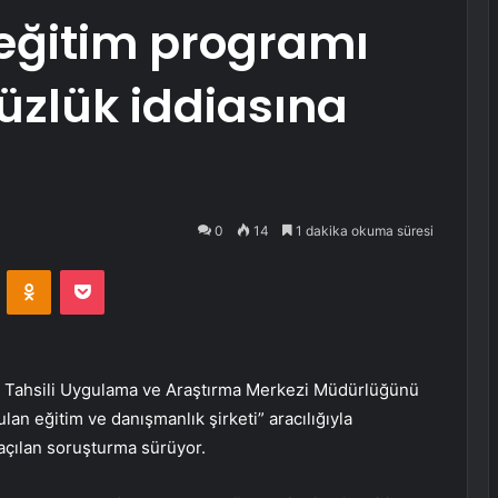
l eğitim programı
üzlük iddiasına
0
14
1 dakika okuma süresi
VKontakte
Odnoklassniki
Pocket
e Tahsili Uygulama ve Araştırma Merkezi Müdürlüğünü
lan eğitim ve danışmanlık şirketi” aracılığıyla
 açılan soruşturma sürüyor.