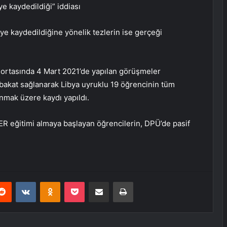
ye kaydedildiği” iddiası
eye kaydedildiğine yönelik tezlerin ise gerçeği
i ortasında 4 Mart 2021’de yapılan görüşmeler
bakat sağlanarak Libya uyruklu 19 öğrencinin tüm
anmak üzere kaydı yapıldı.
MER eğitimi almaya başlayan öğrencilerin, DPÜ’de pasif
erest
Reddit
VKontakte
Odnoklassniki
Pocket
E-Posta ile paylaş
Yazdır