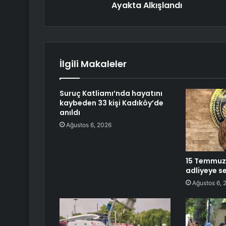
Ayakta Alkışlandı
İlgili Makaleler
Suruç Katliamı’nda hayatını
kaybeden 33 kişi Kadıköy’de
anıldı
Ağustos 6, 2026
15 Temmuz’u
adliyeye se
Ağustos 6, 