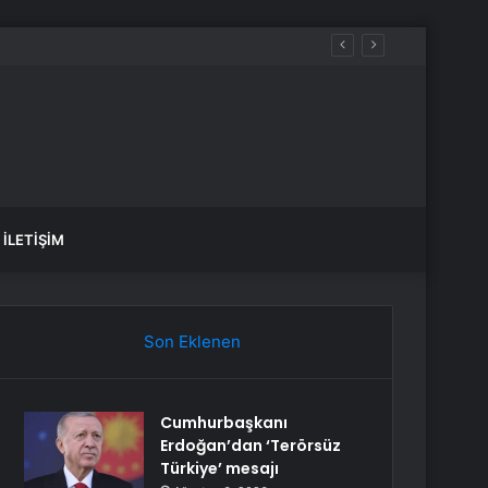
İstanbul BEDAŞ elektrik kesintisi! 21-22 Temmuz İstanbul’da elektrik kesintisi ne zaman bitecek, elektrikler ne zaman gelecek?
İLETIŞIM
Son Eklenen
Cumhurbaşkanı
Erdoğan’dan ‘Terörsüz
Türkiye’ mesajı