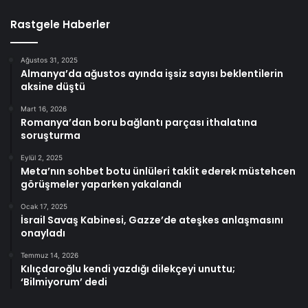
Rastgele Haberler
Ağustos 31, 2025
Almanya’da ağustos ayında işsiz sayısı beklentilerin
aksine düştü
Mart 16, 2026
Romanya’dan boru bağlantı parçası ithalatına
soruşturma
Eylül 2, 2025
Meta’nın sohbet botu ünlüleri taklit ederek müstehcen
görüşmeler yaparken yakalandı
Ocak 17, 2025
İsrail Savaş Kabinesi, Gazze’de ateşkes anlaşmasını
onayladı
Temmuz 14, 2026
Kılıçdaroğlu kendi yazdığı dilekçeyi unuttu;
‘Bilmiyorum’ dedi