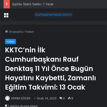
Şişli’de Silahlı Saldırı: 1 Yaralı
Menü
Anasayfa
/
Haber
Haber
KKTC’nin İlk
Cumhurbaşkanı Rauf
Denktaş 11 Yıl Önce Bugün
Hayatını Kaybetti, Zamanlı
Eğitim Takvimi: 13 Ocak
KERİM SÖZER
Ocak 14, 2023
0
8
1 dakika okuma süresi