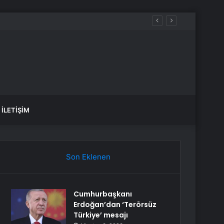
İstanbul BEDAŞ elektrik kesintisi! 21-22 Temmuz İstanbul’da elektrik kesintisi ne zaman bitecek, elektrikler ne zaman gelecek?
İLETIŞIM
Son Eklenen
Cumhurbaşkanı
Erdoğan’dan ‘Terörsüz
Türkiye’ mesajı