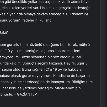
ğim gibi öncelikle yollardan başlamak ve ilk adımı böyle
 eksik kalan yerleri var. Halkımızın gerçekten desteğe
herkesin yanında olmaya devam edeceğiz. Bu dönem iyi
üşünüyorum” ifadelerini kullandı.
abii”
 hem gururlu hem hüzünlü olduğunu belirterek, mührü
n, “10 yıllık muhtarlığımı oğluma kaptırdım. Hem
iyordum. Bizde söylenen bir söz vardır. Mührü
nda kaldım. Sonuçta seçimi kazandı. Hayırlı, uğurlu
r seçim oldu. Buna rağmen 21’e 19 oy ile hakkıyla
babası olarak gurur duyuyorum. Kendisine de başarılar
en daha iyi hizmet edeceğine de inanıyorum. Bildiğim tüm
hil her konuda yardımcı olacağım. Mahallemiz için
 konuştu. – GAZİANTEP