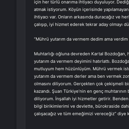
için her türlü onarıma ihtiyacı duyuluyor. Dedi
atmak istiyorum. Köyün içerisinde yapılamayan,
ihtiyacı var. Onların arkasında duracağız ve 
çalışıp, iyi hizmet ederek tekrar aday olmayı d
“Mührü yutarım da vermem dedim ama verdim t
Muhtarlığı oğluna devreden Kartal Bozdoğan,
yutarım da vermem deyimini hatırlattı. Bozdoğa
mutluyum hem hüzünlüyüm. Mührü vermek istem
yutarım da vermem derler ama ben vermek zoru
olmasını diliyorum. Gerçekten çok çekişmeli bi
kazandı. Şuan Türkiye’nin en genç muhtarının 
diliyorum. İnşallah iyi hizmetler getirir. Bend
bilgi birikimlerimi ve devlette, bürokraside da
çalışacağız ve tüm emeğimizi vereceğiz” diye