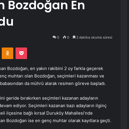
n Bozdoğan En
ldu
0
0
2 dakika okuma süresi
VKontakte
Odnoklassniki
Pocket
kan Bozdoğan, en yakın rakibini 2 oy farkla geçerek
 genç muhtarı olan Bozdoğan, seçimleri kazanması ve
 babasından da mührü alarak resmen göreve başladı.
ini geride bırakırken seçimleri kazanan adayların
devam ediyor. Seçimleri kazanan bazı adayların ilginç
eli ilçesine bağlı kırsal Duruköy Mahallesi’nde
an Bozdoğan ise en genç muhtar olarak kayıtlara geçti.