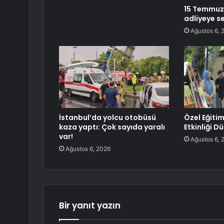
15 Temmuz’u
adliyeye se
Ağustos 6, 
İstanbul’da yolcu otobüsü
Özel Eğitim
kaza yaptı: Çok sayıda yaralı
Etkinliği D
var!
Ağustos 6, 
Ağustos 6, 2026
Bir yanıt yazın