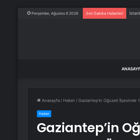
Perşembe, Ağustos 6 2026
Son Dakika Haberleri
ANASAY
Anasayfa
/
Haber
/
Gaziantep’in Oğuzeli İlçesind
Haber
Gaziantep’in Oğu