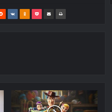
erest
Reddit
VKontakte
Odnoklassniki
Pocket
E-Posta ile paylaş
Yazdır