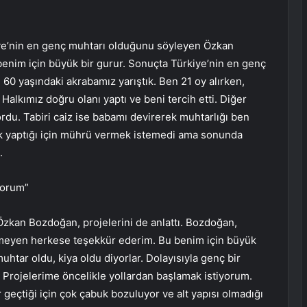
kiye’nin en genç muhtarı olduğunu söyleyen Özkan
enim için büyük bir gurur. Sonuçta Türkiye’nin en genç
60 yaşındaki akrabamız yarıştık. Ben 21 oy alırken,
Halkımız doğru olanı yaptı ve beni tercih etti. Diğer
du. Tabiri caiz ise babamı devirerek muhtarlığı ben
ık yaptığı için mührü vermek istemedi ama sonunda
.
yorum”
Özkan Bozdoğan, projelerini de anlattı. Bozdoğan,
meyen herkese teşekkür ederim. Bu benim için büyük
tar oldu, kiya oldu diyorlar. Dolayısıyla genç bir
 Projelerime öncelikle yollardan başlamak istiyorum.
r geçtiği için çok çabuk bozuluyor ve alt yapısı olmadığı