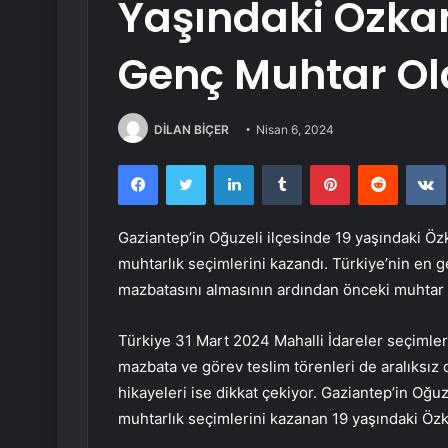
Yaşındaki Özka
Genç Muhtar O
DİLAN BİÇER
Nisan 6, 2024
Facebook
Twitter
LinkedIn
Tumblr
Pinterest
Reddit
Gaziantep’in Oğuzeli ilçesinde 19 yaşındaki Öz
muhtarlık seçimlerini kazandı. Türkiye’nin en
mazbatasını almasının ardından önceki muhtar
Türkiye 31 Mart 2024 Mahalli İdareler seçimler
mazbata ve görev teslim törenleri de aralıksız 
hikayeleri ise dikkat çekiyor. Gaziantep’in Oğuz
muhtarlık seçimlerini kazanan 19 yaşındaki Özk