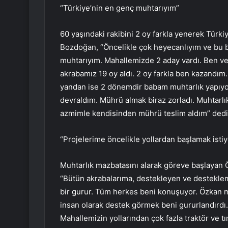
“Türkiye’nin en genç muhtarıyım”
60 yaşındaki rakibini 2 oy farkla yenerek Tür
Bozdoğan, “Öncelikle çok heyecanlıyım ve bu b
muhtarıyım. Mahallemizde 2 aday vardı. Ben ve 
akrabamız 19 oy aldı. 2 oy farkla ben kazandım. 
yandan ise 2 dönemdir babam muhtarlık yapıyor
devraldım. Mührü almak biraz zorladı. Muhtarl
azmimle kendisinden mührü teslim aldım” dedi
“Projelerime öncelikle yollardan başlamak isti
Muhtarlık mazbatasını alarak göreve başlayan 
“Bütün akrabalarıma, destekleyen ve destekle
bir gurur. Tüm herkes beni konuşuyor. Özkan muh
insan olarak destek görmek beni gururlandırdı.
Mahallemizin yollarından çok fazla traktör ve tı