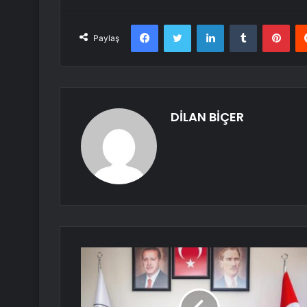
Facebook
Twitter
LinkedIn
Tumblr
Pint
Paylaş
DİLAN BİÇER