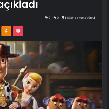
 açıkladı
0
0
1 dakika okuma süresi
VKontakte
Odnoklassniki
Pocket