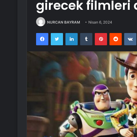
girecek filmleri
NURCAN BAYRAM
Nisan 6, 2024
Facebook
Twitter
LinkedIn
Tumblr
Pinterest
Reddit