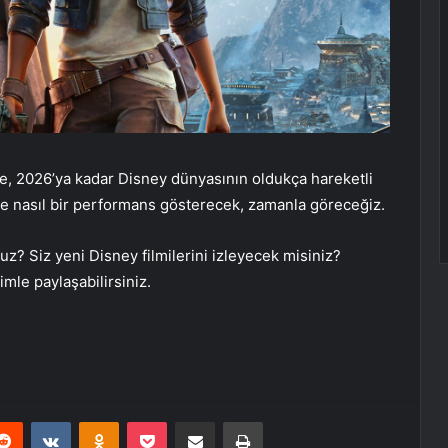
te, 2026’ya kadar Disney dünyasının oldukça hareketli
e nasıl bir performans gösterecek, zamanla göreceğiz.
? Siz yeni Disney filmilerini izleyecek misiniz?
mle paylaşabilirsiniz.
erest
Reddit
VKontakte
Odnoklassniki
Pocket
E-Posta ile paylaş
Yazdır