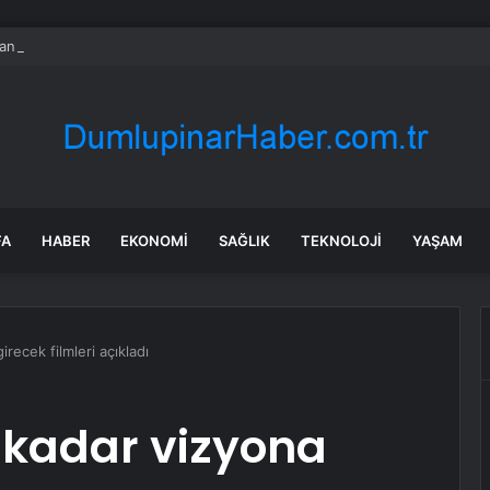
nın en uzun aktarmasız uçuşunda tarihi rekor: 24 saatten fazla havada k
FA
HABER
EKONOMI
SAĞLIK
TEKNOLOJI
YAŞAM
recek filmleri açıkladı
 kadar vizyona