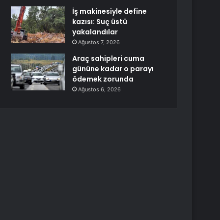
İş makinesiyle define
kazısı: Suç üstü
yakalandılar
Ağustos 7, 2026
Araç sahipleri cuma
gününe kadar o parayı
ödemek zorunda
Ağustos 6, 2026