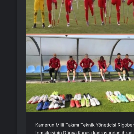
Kamerun Milli Takımı Teknik Yöneticisi Rigober
temsilcisinin Dünya Kupası kadrosundan ihraç e