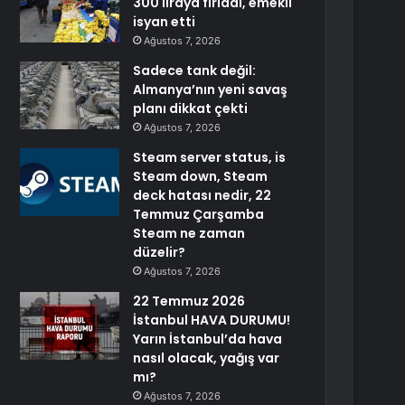
300 liraya fırladı, emekli
isyan etti
Ağustos 7, 2026
Sadece tank değil:
Almanya’nın yeni savaş
planı dikkat çekti
Ağustos 7, 2026
Steam server status, is
Steam down, Steam
deck hatası nedir, 22
Temmuz Çarşamba
Steam ne zaman
düzelir?
Ağustos 7, 2026
22 Temmuz 2026
İstanbul HAVA DURUMU!
Yarın İstanbul’da hava
nasıl olacak, yağış var
mı?
Ağustos 7, 2026