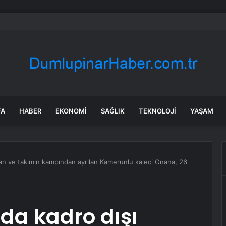
iaları Yalanladı
FA
HABER
EKONOMI
SAĞLIK
TEKNOLOJI
YAŞAM
lan ve takımın kampından ayrılan Kamerunlu kaleci Onana, 26
da kadro dışı