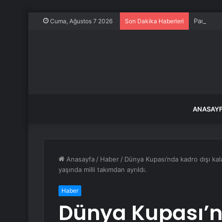
Paçacı İdd
Cuma, Ağustos 7 2026
Son Dakika Haberleri
ANASAY
Anasayfa
/
Haber
/
Dünya Kupası’nda kadro dışı ka
yaşında milli takımdan ayrıldı.
Haber
Dünya Kupası’n