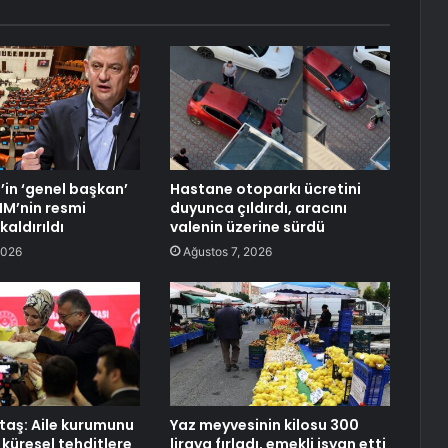
’in ‘genel başkan’
Hastane otoparkı ücretini
M’nin resmi
duyunca çıldırdı, aracını
kaldırıldı
valenin üzerine sürdü
2026
Ağustos 7, 2026
aş: Aile kurumunu
Yaz meyvesinin kilosu 300
 küresel tehditlere
liraya fırladı, emekli isyan etti