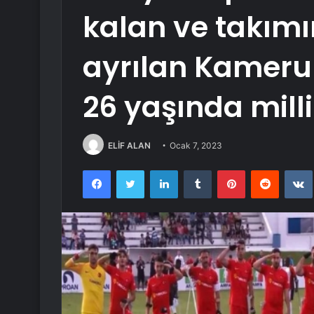
kalan ve takım
ayrılan Kameru
26 yaşında milli
ELİF ALAN
Ocak 7, 2023
Facebook
Twitter
LinkedIn
Tumblr
Pinterest
Reddit