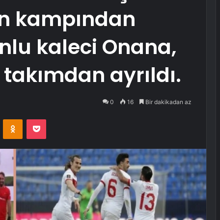
ın kampından
nlu kaleci Onana,
 takımdan ayrıldı.
0
16
Bir dakikadan az
VKontakte
Odnoklassniki
Pocket