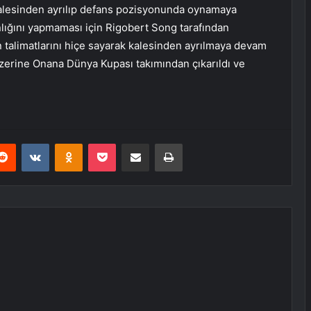
kalesinden ayrılıp defans pozisyonunda oynamaya
nlığını yapmaması için Rigobert Song tarafından
n talimatlarını hiçe sayarak kalesinden ayrılmaya devam
 üzerine Onana Dünya Kupası takımından çıkarıldı ve
erest
Reddit
VKontakte
Odnoklassniki
Pocket
E-Posta ile paylaş
Yazdır