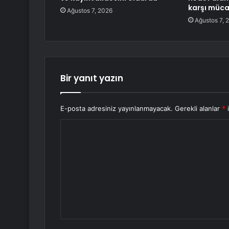
karşı müca
Ağustos 7, 2026
Ağustos 7, 
Bir yanıt yazın
E-posta adresiniz yayınlanmayacak.
Gerekli alanlar
*
i
Y
o
r
u
m
*