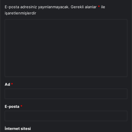
E-posta adresiniz yayınlanmayacak.
Gerekli alanlar
*
ile
işaretlenmişlerdir
Y
o
r
u
m
*
Ad
*
E-posta
*
İnternet sitesi