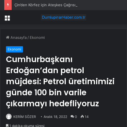
Çin’den Körfez için Ateşkes Çağrısı
Menü
Anasayfa
/
Ekonomi
Ekonomi
Cumhurbaşkanı
Erdoğan’dan petrol
müjdesi: Petrol üretimimizi
günde 100 bin varile
çıkarmayı hedefliyoruz
KERİM SÖZER
Aralık 18, 2022
0
14
1 dakika okuma süresi