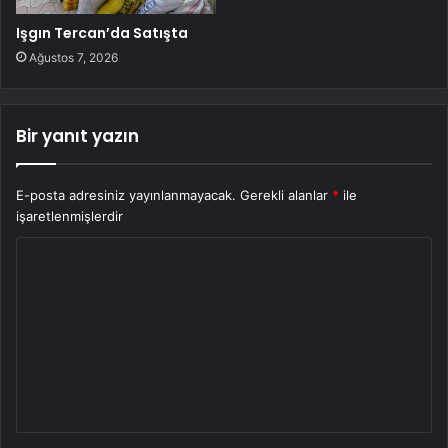
Işgın Tercan’da Satışta
Ağustos 7, 2026
Bir yanıt yazın
E-posta adresiniz yayınlanmayacak.
Gerekli alanlar
*
ile
işaretlenmişlerdir
Y
o
r
u
m
*