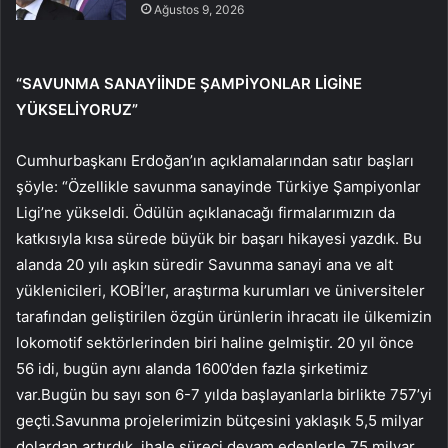
Ağustos 9, 2026
“SAVUNMA SANAYİİNDE ŞAMPİYONLAR LİGİNE
YÜKSELİYORUZ”
Cumhurbaşkanı Erdoğan’ın açıklamalarından satır başları
şöyle: “Özellikle savunma sanayinde Türkiye Şampiyonlar
Ligi’ne yükseldi. Ödülün açıklanacağı firmalarımızın da
katkısıyla kısa sürede büyük bir başarı hikayesi yazdık. Bu
alanda 20 yılı aşkın süredir Savunma sanayi ana ve alt
yüklenicileri, KOBİ’ler, araştırma kurumları ve üniversiteler
tarafından geliştirilen özgün ürünlerin ihracatı ile ülkemizin
lokomotif sektörlerinden biri haline gelmiştir. 20 yıl önce
56 idi, bugün aynı alanda 1600’den fazla şirketimiz
var.Bugün bu sayı son 6-7 yılda başlayanlarla birlikte 757’yi
geçti.Savunma projelerimizin bütçesini yaklaşık 5,5 milyar
dolardan artırdık. ihale süreci devam edenlerle 75 milyar