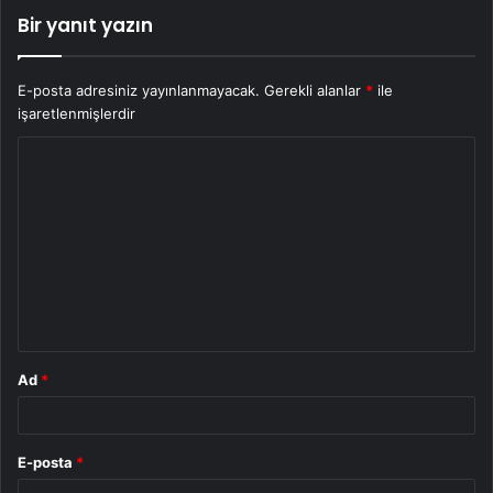
Bir yanıt yazın
E-posta adresiniz yayınlanmayacak.
Gerekli alanlar
*
ile
işaretlenmişlerdir
Y
o
r
u
m
*
Ad
*
E-posta
*