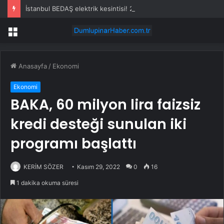
İstanbul BEDAŞ elektrik kesintisi! 21-22 Temmuz İstanbul’da elektrik kesintisi ne zaman bitecek, elektrikler ne zaman gelecek?
Menü
Anasayfa
/
Ekonomi
Ekonomi
BAKA, 60 milyon lira faizsiz
kredi desteği sunulan iki
programı başlattı
KERİM SÖZER
Kasım 29, 2022
0
16
1 dakika okuma süresi