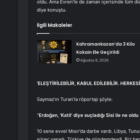
oldu. Ama Evren’le de zaman içerisinde tüm dü
diye konuştu.
İlgili Makaleler
Kahramankazan’da 3 Kilo
Kokain Ele Geçirildi
Ağustos 6, 2026
‘ELEŞTİRİLEBİLİR, KABUL EDİLEBİLİR. HERKE
Saymaz’ın Turan’la röportajı şöyle:
“
Erdoğan, ‘Katil’ diye suçladığı Sisi ile ne oldu 
10 sene evvel Mısır’da darbe vardı. Libya, Tunus
süreç yaşadı. Türkiye de gündemdeydi. Biz hem 