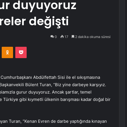
ur duyuyoruz
eler değişti
0
17
2 dakika okuma süresi
VKontakte
Odnoklassniki
Pocket
Cumhurbaşkanı Abdülfettah Sisi ile el sıkışmasına
Başkanvekili Bülent Turan, “Biz yine darbeye karşıyız.
abiamızla gurur duyuyoruz. Ancak şartlar, temel
le Türkiye gibi kıymetli ülkenin barışması kadar doğal bir
layan Turan, “Kenan Evren de darbe yaptığında kınayan