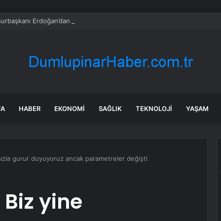
rbaşkanı Erdoğan’dan ‘Terörsüz Türkiye’ mesajı
FA
HABER
EKONOMI
SAĞLIK
TEKNOLOJI
YAŞAM
amızla gurur duyuyoruz ancak parametreler değişti
 Biz yine