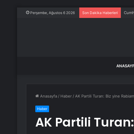
Cumhu
Perşembe, Ağustos 6 2026
Son Dakika Haberleri
ANASAY
Anasayfa
/
Haber
/
AK Partili Turan: Biz yine Rabi
Haber
AK Partili Turan: