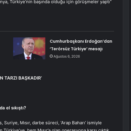
nya, Türkiye’nin başında olduğu için görüşmeler yaptı”
Cumhurbaşkanı Erdoğan’dan
‘Terörsüz Türkiye’ mesajı
Ağustos 6, 2026
SİN TARZI BAŞKADIR’
da el sıkıştı?
, Suriye, Mısır, darbe süreci, ‘Arap Baharı’ ismiyle
Türkiye’ye, hem Mısır’a olan operasyona karşı çıktık.