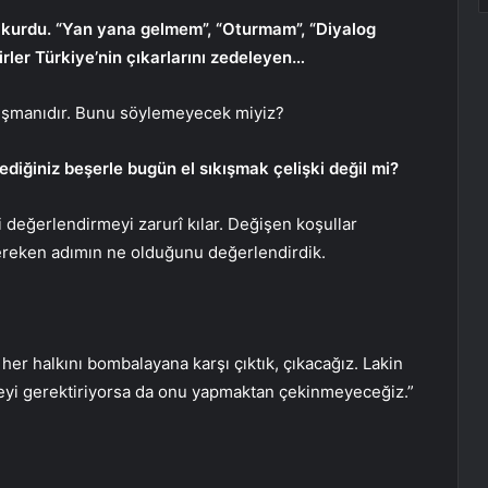
kurdu. “Yan yana gelmem”, “Oturmam”, “Diyalog
irler Türkiye’nin çıkarlarını zedeleyen…
 düşmanıdır. Bunu söylemeyecek miyiz?
diğiniz beşerle bugün el sıkışmak çelişki değil mi?
 değerlendirmeyi zarurî kılar. Değişen koşullar
ereken adımın ne olduğunu değerlendirdik.
er halkını bombalayana karşı çıktık, çıkacağız. Lakin
 neyi gerektiriyorsa da onu yapmaktan çekinmeyeceğiz.”