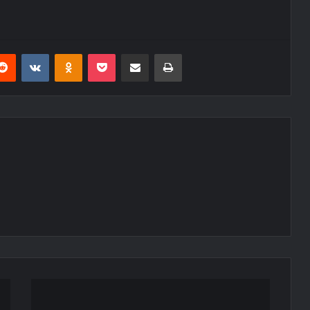
erest
Reddit
VKontakte
Odnoklassniki
Pocket
E-Posta ile paylaş
Yazdır