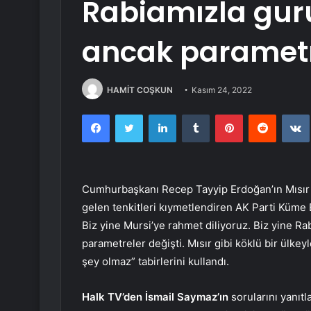
Rabiamızla gur
ancak parametr
HAMİT COŞKUN
Kasım 24, 2022
Facebook
Twitter
LinkedIn
Tumblr
Pinterest
Reddit
Cumhurbaşkanı Recep Tayyip Erdoğan’ın Mısır 
gelen tenkitleri kıymetlendiren AK Parti Küme 
Biz yine Mursi’ye rahmet diliyoruz. Biz yine R
parametreler değişti. Mısır gibi köklü bir ülkey
şey olmaz” tabirlerini kullandı.
Halk TV’den İsmail Saymaz’ın
sorularını yanıt