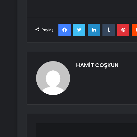
Facebook
Twitter
LinkedIn
Tumblr
Pint
Paylaş
HAMİT COŞKUN