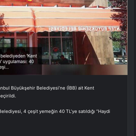
tanbul Büyükşehir Belediyesi’ne (İBB) ait Kent
çirildi.
lediyesi, 4 çeşit yemeğin 40 TL’ye satıldığı “Haydi