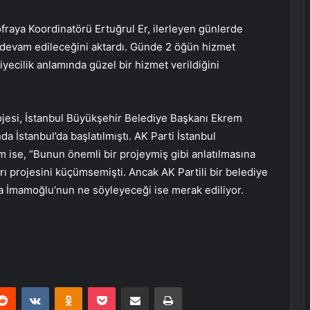
raya Koordinatörü Ertuğrul Er, ilerleyen günlerde
e devam edileceğini aktardı. Günde 2 öğün hizmet
iyecilik anlamında güzel bir hizmet verildiğini
rojesi, İstanbul Büyükşehir Belediye Başkanı Ekrem
da İstanbul’da başlatılmıştı. AK Parti İstanbul
ise, “Bunun önemli bir projeymiş gibi anlatılmasına
ı projesini küçümsemişti. Ancak AK Partili bir belediye
 İmamoğlu’nun ne söyleyeceği ise merak ediliyor.
erest
Reddit
VKontakte
Odnoklassniki
Pocket
E-Posta ile paylaş
Yazdır