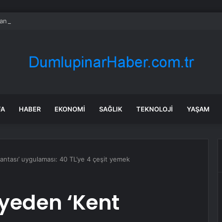
nın en uzun aktarmasız uçuşunda tarihi rekor: 24 saatten fazla havada k
FA
HABER
EKONOMI
SAĞLIK
TEKNOLOJI
YAŞAM
kantası’ uygulaması: 40 TL’ye 4 çeşit yemek
iyeden ‘Kent