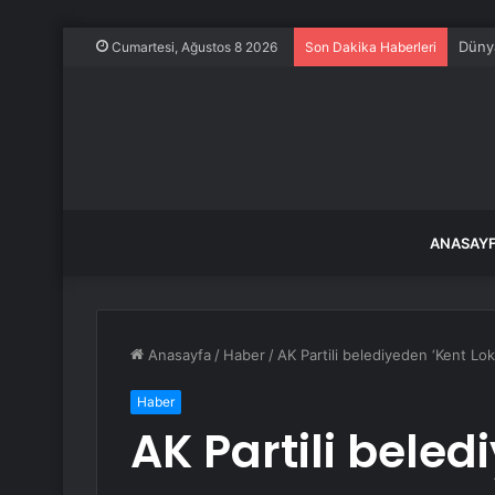
Dünya
Cumartesi, Ağustos 8 2026
Son Dakika Haberleri
ANASAY
Anasayfa
/
Haber
/
AK Partili belediyeden ‘Kent Lo
Haber
AK Partili beled