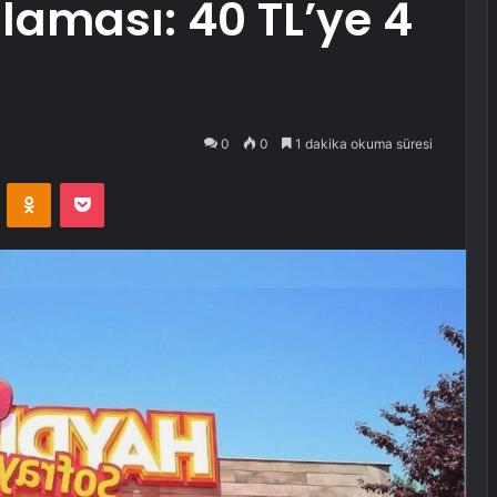
laması: 40 TL’ye 4
0
0
1 dakika okuma süresi
VKontakte
Odnoklassniki
Pocket