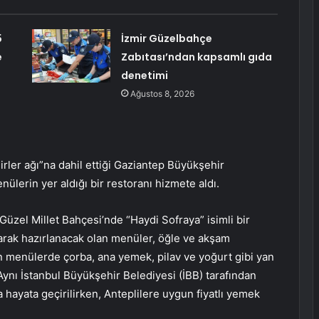
5
İzmir Güzelbahçe
e
Zabıtası’ndan kapsamlı gıda
denetimi
Ağustos 8, 2026
ler ağı”na dahil ettiği Gaziantep Büyükşehir
ülerin yer aldığı bir restoranı hizmete aldı.
üzel Millet Bahçesi’nde “Haydi Sofraya” isimli bir
larak hazırlanacak olan menüler, öğle ve akşam
n menülerde çorba, ana yemek, pilav ve yoğurt gibi yan
. Aynı İstanbul Büyükşehir Belediyesi (İBB) tarafından
a hayata geçirilirken, Anteplilere uygun fiyatlı yemek