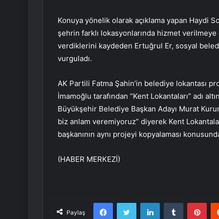
Konuya yönelik olarak açıklama yapan Haydi Sof
şehrin farklı lokasyonlarında hizmet verilmey
verdiklerini kaydeden Ertuğrul Er, sosyal beled
vurguladı.
AK Partili Fatma Şahin’in belediye lokantası p
İmamoğlu tarafından “Kent Lokantaları” adı altın
Büyükşehir Belediye Başkan Adayı Murat Kurum 
biz anlam veremiyoruz” diyerek Kent Lokantalar
başkanının aynı projeyi kopyalaması konusunda
(HABER MERKEZİ)
Facebook
Twitter
LinkedIn
Tumblr
Pint
Paylaş