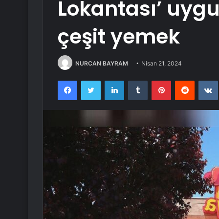
Lokantası’ uygu
çeşit yemek
NURCAN BAYRAM
Nisan 21, 2024
Facebook
Twitter
LinkedIn
Tumblr
Pinterest
Reddit