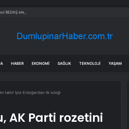
FA
HABER
EKONOMI
SAĞLIK
TEKNOLOJI
YAŞAM
i taktı! İşte Erdoğan’dan ilk isteği
 AK Parti rozetini