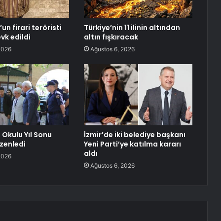
n firari teröristi
Türkiye’nin 11 ilinin altından
vk edildi
altın fışkıracak
2026
Ağustos 6, 2026
 Okulu Yıl Sonu
İzmir’de iki belediye başkanı
üzenledi
Yeni Parti’ye katılma kararı
aldı
2026
Ağustos 6, 2026