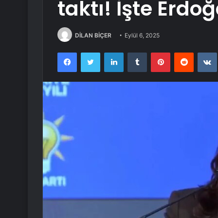
taktı! İşte Erdoğ
DİLAN BİÇER
Eylül 6, 2025
Facebook
Twitter
LinkedIn
Tumblr
Pinterest
Reddit