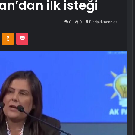
an’dan ilk isteği
0
0
Bir dakikadan az
VKontakte
Odnoklassniki
Pocket