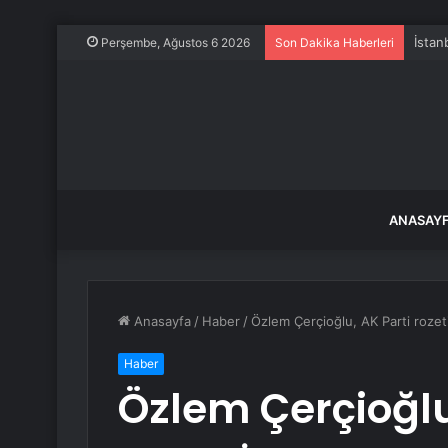
Perşembe, Ağustos 6 2026
Son Dakika Haberleri
ANASAY
Anasayfa
/
Haber
/
Özlem Çerçioğlu, AK Parti rozetin
Haber
Özlem Çerçioğlu,