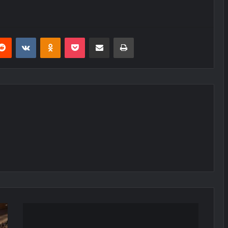
erest
Reddit
VKontakte
Odnoklassniki
Pocket
E-Posta ile paylaş
Yazdır