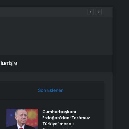
İstanbul BEDAŞ elektrik kesintisi! 21-22 Temmuz İstanbul’da elektrik kesintisi ne zaman bitecek, elektrikler ne zaman gelecek?
İLETIŞIM
Son Eklenen
Cumhurbaşkanı
Erdoğan’dan ‘Terörsüz
Türkiye’ mesajı