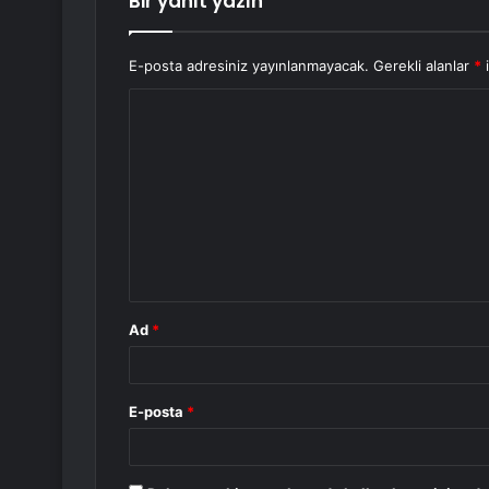
Bir yanıt yazın
E-posta adresiniz yayınlanmayacak.
Gerekli alanlar
*
i
Y
o
r
u
m
*
Ad
*
E-posta
*