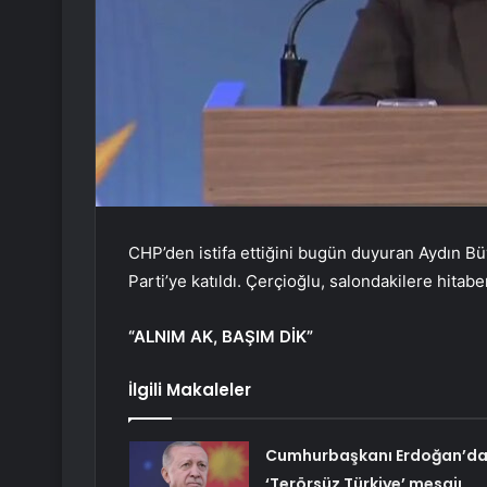
CHP’den istifa ettiğini bugün duyuran Aydın B
Parti’ye katıldı. Çerçioğlu, salondakilere hitab
“ALNIM AK, BAŞIM DİK”
İlgili Makaleler
Cumhurbaşkanı Erdoğan’d
‘Terörsüz Türkiye’ mesajı