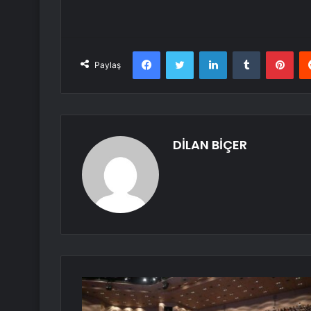
Facebook
Twitter
LinkedIn
Tumblr
Pint
Paylaş
DİLAN BİÇER