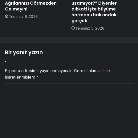
Ağrılarınızı Görmezden
uzamıyor?” Diyenler
Gelmeyin!
dikkat! İşte büyüme
hormonu hakkındaki
Temmuz 6, 2026
gerçek
Temmuz 5, 2026
Bir yanıt yazın
E-posta adresiniz yayınlanmayacak.
Gerekli alanlar
*
ile
işaretlenmişlerdir
Y
o
r
u
m
*