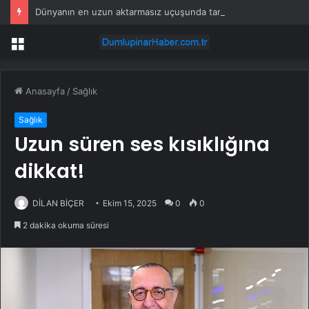
Dünyanın en uzun aktarmasız uçuşunda tarihi rekor: 24 saatten fazla havada kaldılar
Menü
Anasayfa
/
Sağlık
Sağlık
Uzun süren ses kısıklığına
dikkat!
DİLAN BİÇER
Ekim 15, 2025
0
0
2 dakika okuma süresi