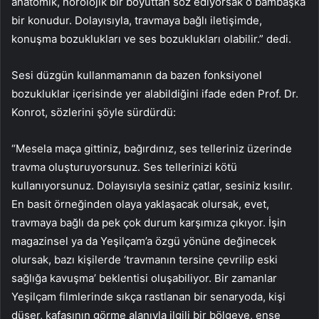
anatomik, nörolojik bir boyuttan söz ediyorsak o bambaşka
bir konudur. Dolayısıyla, travmaya bağlı iletişimde,
konuşma bozuklukları ve ses bozuklukları olabilir.” dedi.
Sesi düzgün kullanmamanın da bazen fonksiyonel
bozukluklar içerisinde yer alabildiğini ifade eden Prof. Dr.
Konrot, sözlerini şöyle sürdürdü:
“Mesela maça gittiniz, bağırdınız, ses telleriniz üzerinde
travma oluşturuyorsunuz. Ses tellerinizi kötü
kullanıyorsunuz. Dolayısıyla sesiniz çatlar, sesiniz kısılır.
En basit örneğinden olaya yaklaşacak olursak, evet,
travmaya bağlı da pek çok durum karşımıza çıkıyor. İşin
magazinsel ya da Yeşilçam’a özgü yönüne değinecek
olursak, bazı kişilerde ‘travmanın tersine çevrilip eski
sağlığa kavuşma’ beklentisi oluşabiliyor. Bir zamanlar
Yeşilçam filmlerinde sıkça rastlanan bir senaryoda, kişi
düşer, kafasının görme alanıyla ilgili bir bölgeye, ense