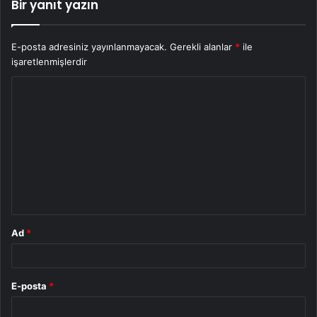
Bir yanıt yazın
E-posta adresiniz yayınlanmayacak.
Gerekli alanlar
*
ile
işaretlenmişlerdir
Y
o
r
u
m
*
Ad
*
E-posta
*