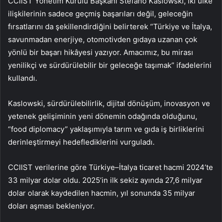
CCIIST Yönetim Kurulu Başkanı Stefano Kaslowski, iki ülke
ilişkilerinin sadece geçmiş başarıları değil, geleceğin
fırsatlarını da şekillendirdiğini belirterek “Türkiye ve İtalya,
savunmadan enerjiye, otomotivden gıdaya uzanan çok
yönlü bir başarı hikâyesi yazıyor. Amacımız, bu mirası
yenilikçi ve sürdürülebilir bir geleceğe taşımak” ifadelerini
kullandı.
Kaslowski, sürdürülebilirlik, dijital dönüşüm, inovasyon ve
yetenek gelişiminin yeni dönemin odağında olduğunu,
“food diplomacy” yaklaşımıyla tarım ve gıda iş birliklerini
derinleştirmeyi hedeflediklerini vurguladı.
CCIIST verilerine göre Türkiye–İtalya ticaret hacmi 2024’te
33 milyar dolar oldu. 2025’in ilk sekiz ayında 27,6 milyar
dolar olarak kaydedilen hacmin, yıl sonunda 35 milyar
doları aşması bekleniyor.