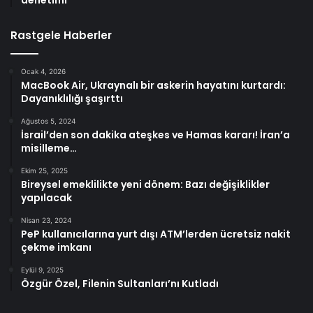
Rastgele Haberler
Ocak 4, 2026
MacBook Air, Ukraynalı bir askerin hayatını kurtardı:
Dayanıklılığı şaşırttı
Ağustos 5, 2024
İsrail’den son dakika ateşkes ve Hamas kararı! İran’a
misilleme…
Ekim 25, 2025
Bireysel emeklilikte yeni dönem: Bazı değişiklikler
yapılacak
Nisan 23, 2024
PeP kullanıcılarına yurt dışı ATM’lerden ücretsiz nakit
çekme imkanı
Eylül 9, 2025
Özgür Özel, Filenin Sultanları’nı Kutladı