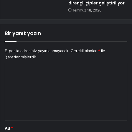
dirençli çipler geliştiriliyor
Temmuz 18, 2026
Bir yanıt yazın
E-posta adresiniz yayınlanmayacak.
Gerekli alanlar
*
ile
işaretlenmişlerdir
Y
o
r
u
m
*
Ad
*