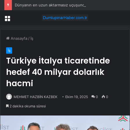
Dünyanın en uzun aktarmasız uçuşunda tarihi rekor: 24 saatten fazla havada kaldılar
Menü
Anasayfa
/
İş
İş
Türkiye İtalya ticaretinde
hedef 40 milyar dolarlık
hacmi
MEHMET HAZBİN KAZBEK
Ekim 19, 2025
0
0
2 dakika okuma süresi