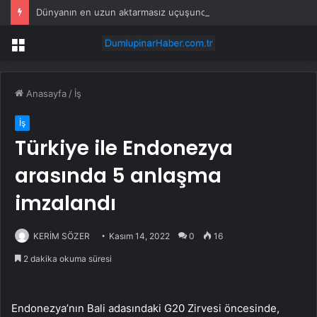
Dünyanın en uzun aktarmasız uçuşunda tarihi rekor: 24 saatten fazla havada kaldılar
Menü
Anasayfa
/
İş
İş
Türkiye ile Endonezya
arasında 5 anlaşma
imzalandı
KERİM SÖZER
Kasım 14, 2022
0
16
2 dakika okuma süresi
Endonezya’nın Bali adasındaki G20 Zirvesi öncesinde,