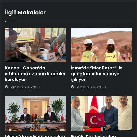
İlgili Makaleler
Kocaeli Gonca’da
İzmir’de “Mor Baret” ile
istihdama uzanan köprüler
genç kadınlar sahaya
kuruluyor
çıkıyor
Temmuz 29, 2026
Temmuz 28, 2026
Muğla’da çalışanlara rekor
Eroğlu Kardeşlerden