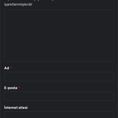
işaretlenmişlerdir
Y
o
r
u
m
*
Ad
*
E-posta
*
İnternet sitesi