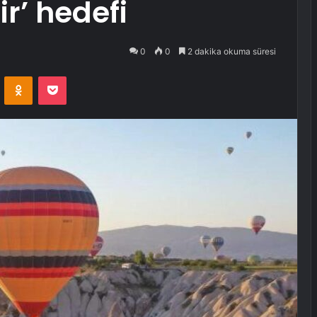
ir’ hedefi
0
0
2 dakika okuma süresi
VKontakte
Odnoklassniki
Pocket