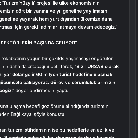
Turizm Yüzyılı’ projesi ile ülke ekonomisinin
kemizin dört bir yanına ve yıl geneline yayılmasını
 geneline yayarak hem yurt dışından ülkemize daha
artması için gerekli adımları atmaya devam edeceğiz.”
 SEKTÖRLERİN BAŞINDA GELIYOR”
 rekabetinin yoğun bir şekilde yaşanacağı öngörülen
nin daha da artacağını belirterek,
“Biz TÜRSAB olarak
lyar dolar gelir 60 milyon turist hedefine ulaşmak
 gücümüzle çalışıyoruz. Görev ve sorumluluklarımızın
ceğiz.”
değerlendirmesini yaptı.
ısına ulaşma hedefi göz önüne alındığında turizmin
eden Bağlıkaya, şöyle konuştu:
an turizm istihdamının ise bu hedeflerle en az ikiye
, ülkemizde geleceği belirleyen sektörlerin başında