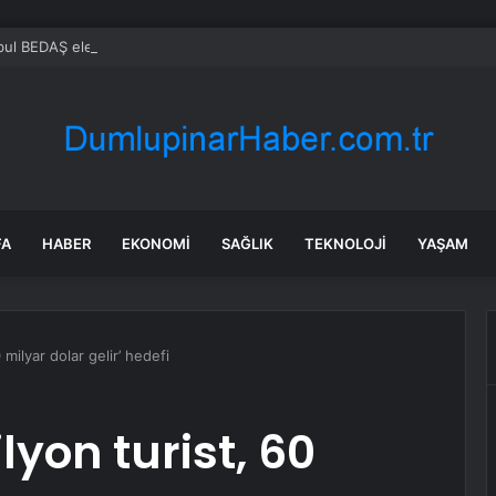
FA
HABER
EKONOMI
SAĞLIK
TEKNOLOJI
YAŞAM
 milyar dolar gelir’ hedefi
yon turist, 60