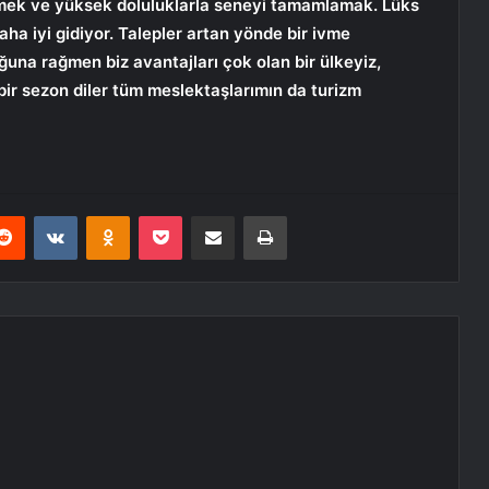
rmek ve yüksek doluluklarla seneyi tamamlamak. Lüks
ha iyi gidiyor. Talepler artan yönde bir ivme
ğuna rağmen biz avantajları çok olan bir ülkeyiz,
bir sezon diler tüm meslektaşlarımın da turizm
erest
Reddit
VKontakte
Odnoklassniki
Pocket
E-Posta ile paylaş
Yazdır