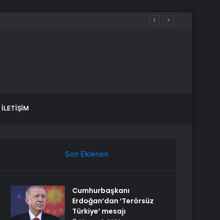
İstanbul BEDAŞ elektrik kesintisi! 21-22 Temmuz İstanbul’da elektrik kesintisi ne zaman bitecek, elektrikler ne zaman gelecek?
İLETIŞIM
Son Eklenen
Cumhurbaşkanı
Erdoğan’dan ‘Terörsüz
Türkiye’ mesajı