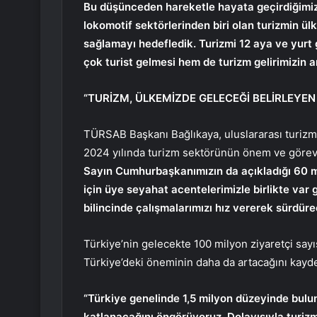
Bu düşünceden hareketle hayata geçirdiğimiz ‘
lokomotif sektörlerinden biri olan turizmin ül
sağlamayı hedefledik. Turizmi 12 aya ve yurt
çok turist gelmesi hem de turizm gelirimizin 
“TURİZM, ÜLKEMİZDE GELECEĞİ BELİRLEYEN
TÜRSAB Başkanı Bağlıkaya, uluslararası turizm
2024 yılında turizm sektörünün önem ve görevi
Sayın Cumhurbaşkanımızın da açıkladığı 60 mi
için üye seyahat acentelerimizle birlikte var
bilincinde çalışmalarımızı hız vererek sürdüre
Türkiye’nin gelecekte 100 milyon ziyaretçi say
Türkiye’deki öneminin daha da artacağını kayd
“Türkiye genelinde 1,5 milyon düzeyinde bulun
katlanacağını öngörüyoruz. Dolayısıyla turizm