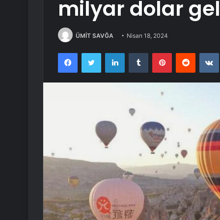
milyar dolar gel
ÜMİT SAVĞA
Nisan 18, 2024
Facebook
Twitter
LinkedIn
Tumblr
Pinterest
Reddit