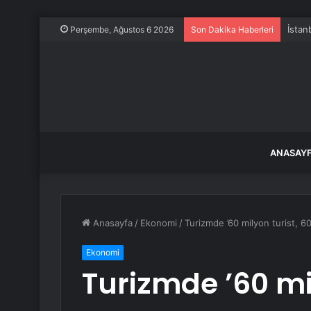
Perşembe, Ağustos 6 2026
Son Dakika Haberleri
ANASAY
Anasayfa
/
Ekonomi
/
Turizmde ’60 milyon turist, 60
Ekonomi
Turizmde ’60 mil