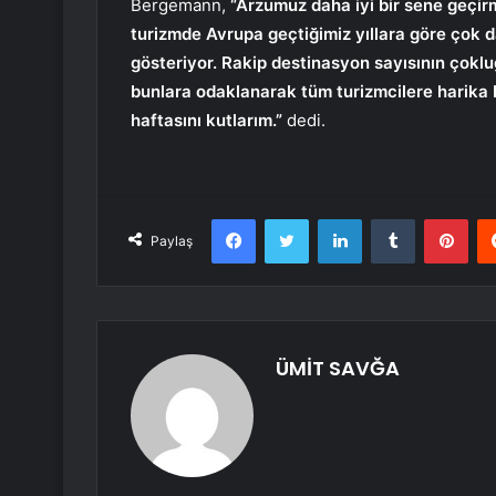
Bergemann,
“Arzumuz daha iyi bir sene geçi
turizmde Avrupa geçtiğimiz yıllara göre çok da
gösteriyor. Rakip destinasyon sayısının çoklu
bunlara odaklanarak tüm turizmcilere harika 
haftasını kutlarım.”
dedi.
Facebook
Twitter
LinkedIn
Tumblr
Pint
Paylaş
ÜMİT SAVĞA