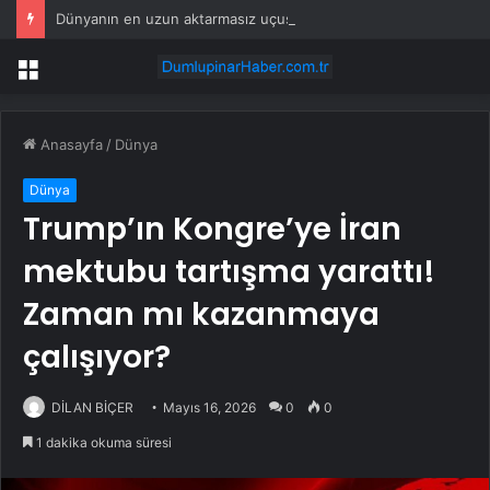
Dünyanın en uzun aktarmasız uçuşunda tarihi rekor: 24 saatten fazla havada kaldılar
Menü
Anasayfa
/
Dünya
Dünya
Trump’ın Kongre’ye İran
mektubu tartışma yarattı!
Zaman mı kazanmaya
çalışıyor?
DİLAN BİÇER
Mayıs 16, 2026
0
0
1 dakika okuma süresi