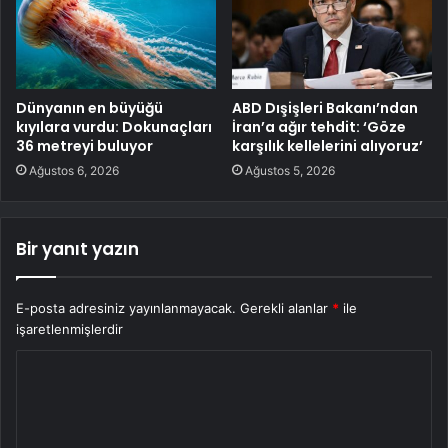
Dünyanın en büyüğü
ABD Dışişleri Bakanı’ndan
kıyılara vurdu: Dokunaçları
İran’a ağır tehdit: ‘Göze
36 metreyi buluyor
karşılık kellelerini alıyoruz’
Ağustos 6, 2026
Ağustos 5, 2026
Bir yanıt yazın
E-posta adresiniz yayınlanmayacak.
Gerekli alanlar
*
ile
işaretlenmişlerdir
Y
o
r