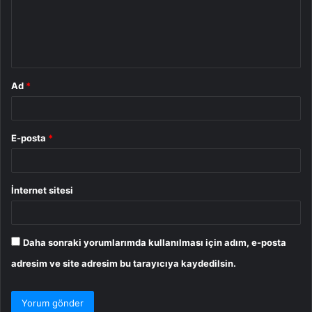
u
m
*
Ad
*
E-posta
*
İnternet sitesi
Daha sonraki yorumlarımda kullanılması için adım, e-posta
adresim ve site adresim bu tarayıcıya kaydedilsin.