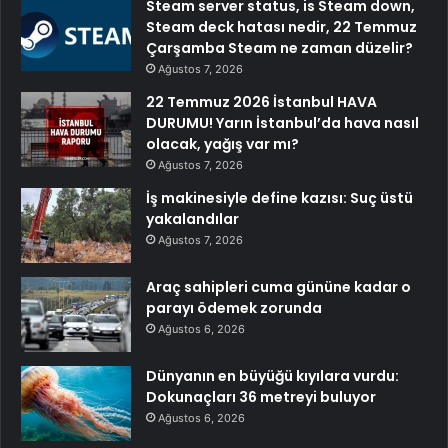
Steam server status, is Steam down,
Steam deck hatası nedir, 22 Temmuz
Çarşamba Steam ne zaman düzelir?
Ağustos 7, 2026
22 Temmuz 2026 İstanbul HAVA
DURUMU! Yarın İstanbul’da hava nasıl
olacak, yağış var mı?
Ağustos 7, 2026
İş makinesiyle define kazısı: Suç üstü
yakalandılar
Ağustos 7, 2026
Araç sahipleri cuma gününe kadar o
parayı ödemek zorunda
Ağustos 6, 2026
Dünyanın en büyüğü kıyılara vurdu:
Dokunaçları 36 metreyi buluyor
Ağustos 6, 2026