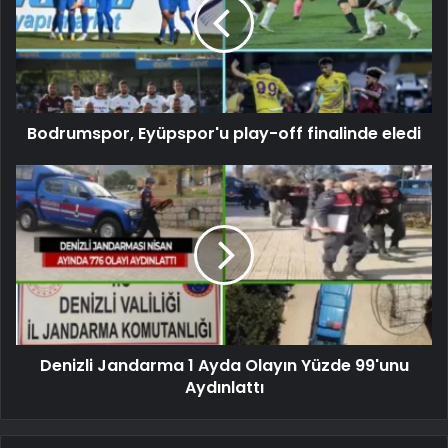
Bodrumspor, Eyüpspor'u play-off finalinde eledi
Denizli Jandarma 1 Ayda Olayın Yüzde 99'unu
Aydınlattı