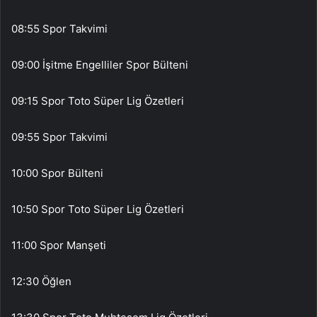
08:55 Spor Takvimi
09:00 İşitme Engelliler Spor Bülteni
09:15 Spor Toto Süper Lig Özetleri
09:55 Spor Takvimi
10:00 Spor Bülteni
10:50 Spor Toto Süper Lig Özetleri
11:00 Spor Manşeti
12:30 Öğlen