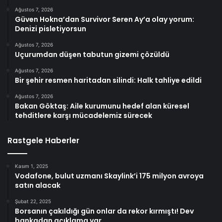
Ağustos 7, 2026
Güven Hokna’dan Survivor Seren Ay’a olay yorum:
Denizi pisletiyorsun
Ağustos 7, 2026
Uçurumdan düşen tabutun gizemi çözüldü
Ağustos 7, 2026
Bir şehir resmen haritadan silindi: Halk tahliye edildi
Ağustos 7, 2026
Bakan Göktaş: Aile kurumunu hedef alan küresel
tehditlere karşı mücadelemiz sürecek
Rastgele Haberler
Kasım 1, 2025
Vodafone, bulut uzmanı Skaylink’i 175 milyon avroya
satın alacak
Şubat 22, 2025
Borsanın çakıldığı gün onlar da rekor kırmıştı! Dev
bankadan açıklama var