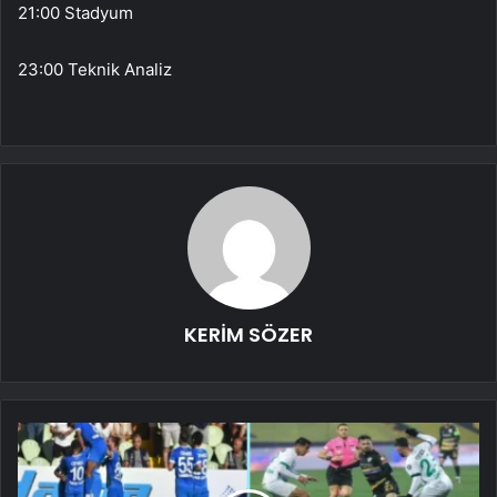
21:00 Stadyum
23:00 Teknik Analiz
KERİM SÖZER