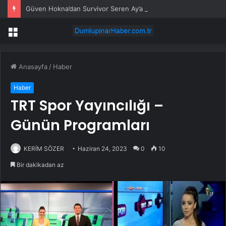
Güven Hokna’dan Survivor Seren Ay’a olay yorum: Denizi pisletiyorsun
Menü
Anasayfa
/
Haber
Haber
TRT Spor Yayıncılığı –
Günün Programları
KERİM SÖZER
Haziran 24, 2023
0
10
Bir dakikadan az