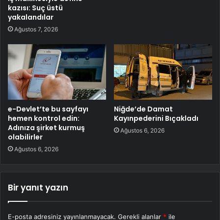
kazısı: Suç üstü
yakalandılar
Ağustos 7, 2026
e-Devlet’te bu sayfayı
Niğde’de Damat
hemen kontrol edin:
Kayınpederini Bıçakladı
Adınıza şirket kurmuş
Ağustos 6, 2026
olabilirler
Ağustos 6, 2026
Bir yanıt yazın
E-posta adresiniz yayınlanmayacak.
Gerekli alanlar
*
ile