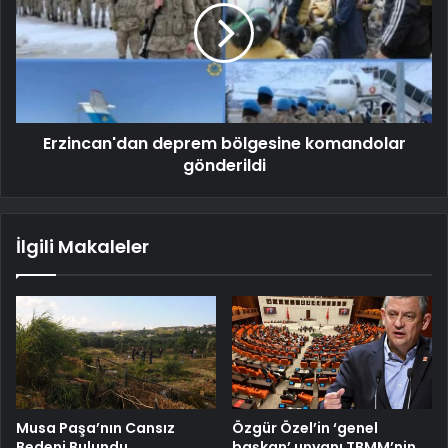
Erzincan'dan deprem bölgesine komandolar
gönderildi
İlgili Makaleler
Musa Paşa’nın Cansız
Özgür Özel’in ‘genel
Bedeni Bulundu
başkan’ unvanı TBMM’nin