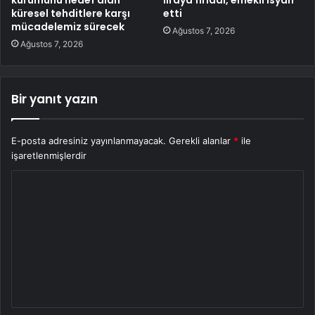
kurumunu hedef alan
liraya fırladı, emekli isyan
küresel tehditlere karşı
etti
mücadelemiz sürecek
Ağustos 7, 2026
Ağustos 7, 2026
Bir yanıt yazın
E-posta adresiniz yayınlanmayacak.
Gerekli alanlar
*
ile
işaretlenmişlerdir
Y
o
r
u
m
*