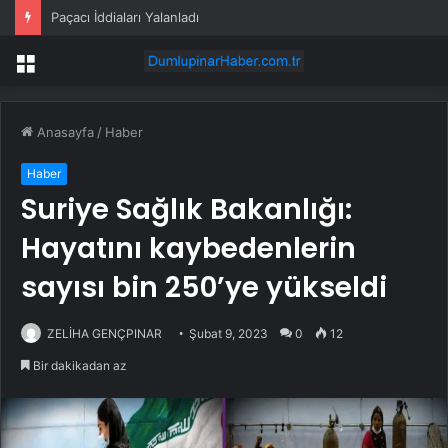
Paçacı İddiaları Yalanladı
Menü
Anasayfa
/
Haber
Haber
Suriye Sağlık Bakanlığı:
Hayatını kaybedenlerin
sayısı bin 250’ye yükseldi
ZELİHA GENÇPINAR
Şubat 9, 2023
0
12
Bir dakikadan az