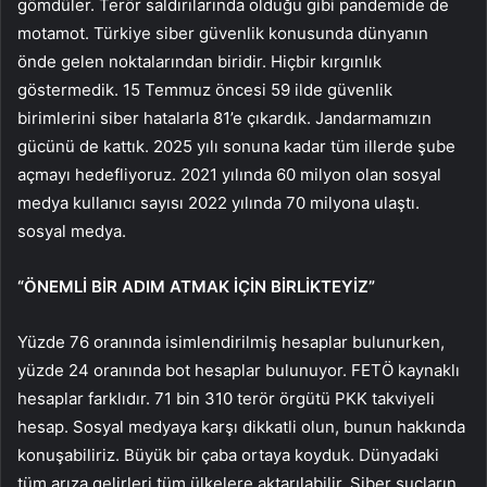
gömdüler. Terör saldırılarında olduğu gibi pandemide de
motamot. Türkiye siber güvenlik konusunda dünyanın
önde gelen noktalarından biridir. Hiçbir kırgınlık
göstermedik. 15 Temmuz öncesi 59 ilde güvenlik
birimlerini siber hatalarla 81’e çıkardık. Jandarmamızın
gücünü de kattık. 2025 yılı sonuna kadar tüm illerde şube
açmayı hedefliyoruz. 2021 yılında 60 milyon olan sosyal
medya kullanıcı sayısı 2022 yılında 70 milyona ulaştı.
sosyal medya.
“ÖNEMLİ BİR ADIM ATMAK İÇİN BİRLİKTEYİZ”
Yüzde 76 oranında isimlendirilmiş hesaplar bulunurken,
yüzde 24 oranında bot hesaplar bulunuyor. FETÖ kaynaklı
hesaplar farklıdır. 71 bin 310 terör örgütü PKK takviyeli
hesap. Sosyal medyaya karşı dikkatli olun, bunun hakkında
konuşabiliriz. Büyük bir çaba ortaya koyduk. Dünyadaki
tüm arıza gelirleri tüm ülkelere aktarılabilir. Siber suçların