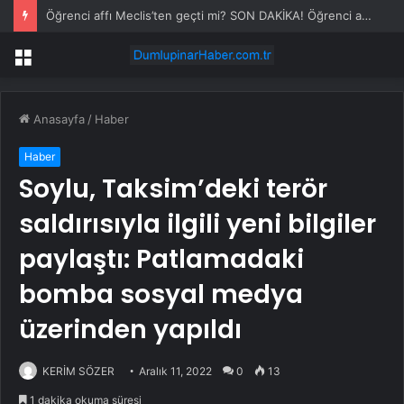
Öğrenci affı Meclis’ten geçti mi? SON DAKİKA! Öğrenci affı çıktı mı?
Menü
Anasayfa
/
Haber
Haber
Soylu, Taksim’deki terör
saldırısıyla ilgili yeni bilgiler
paylaştı: Patlamadaki
bomba sosyal medya
üzerinden yapıldı
KERİM SÖZER
Aralık 11, 2022
0
13
1 dakika okuma süresi