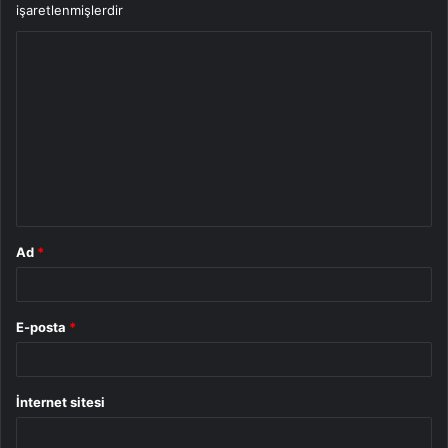
işaretlenmişlerdir
Y
o
r
u
m
*
Ad
*
E-posta
*
İnternet sitesi