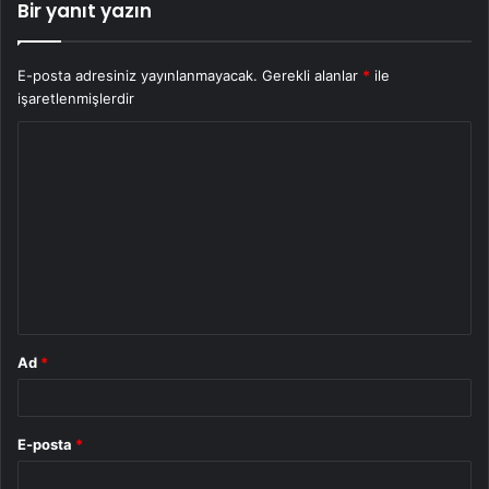
Bir yanıt yazın
E-posta adresiniz yayınlanmayacak.
Gerekli alanlar
*
ile
işaretlenmişlerdir
Y
o
r
u
m
*
Ad
*
E-posta
*