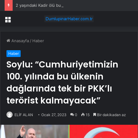
2 yaşındaki Kadir ölü bulundu! Annenin acı çığlıkları yürekleri dağladı
Menü
Anasayfa
/
Haber
Haber
Soylu: “Cumhuriyetimizin
100. yılında bu ülkenin
dağlarında tek bir PKK’lı
terörist kalmayacak”
ELİF ALAN
Ocak 27, 2023
0
15
Bir dakikadan az