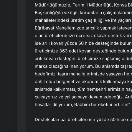
Müdürlüğümüzle, Tarım İl Müdürlüğü, Konya Bü
Başkanlığı’yla ve ilgili kurumlarla çalışmalarım
mahallelerindeki üretim çeşitliliği ve ihtiyaçlar
Eğribayat Mahallemizde arıcılık yapmak isteyen, 
olan üreticilerimize ücretsiz olarak destek ver
ise arılı kovan yüzde 50 hibe desteğinde bulu
üreticimize 363 adet kovan desteğinde bulund
arılı kovan desteğini üreticimize sağlamış olduk
marka olacağına inanıyorum. Bu anlamda taş
hedefimiz; taşra mahallelerimizde yaşayan hem
dahil olup bölgesel ve ekonomik kalkınmaya kat
anlamda kalkınması, tüm hemşehrilerimizin ha
çalışıyoruz ve çalışamaya devam edeceğiz. Arılı
hasatlar diliyorum, Rabbim bereketini artırsın” i
Destek alan bal üreticileri ise yüzde 50 hibe 