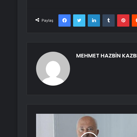
Facebook
Twitter
LinkedIn
Tumblr
Pint
Paylaş
MEHMET HAZBİN KAZB