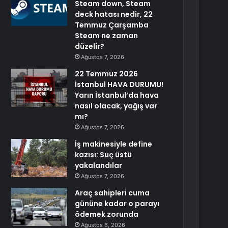
Steam down, Steam
deck hatası nedir, 22
Temmuz Çarşamba
Steam ne zaman
düzelir?
Ağustos 7, 2026
22 Temmuz 2026
İstanbul HAVA DURUMU!
Yarın İstanbul’da hava
nasıl olacak, yağış var
mı?
Ağustos 7, 2026
İş makinesiyle define
kazısı: Suç üstü
yakalandılar
Ağustos 7, 2026
Araç sahipleri cuma
gününe kadar o parayı
ödemek zorunda
Ağustos 6, 2026