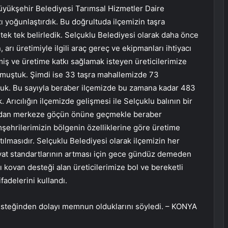
yükşehir Belediyesi Tarımsal Hizmetler Daire
ızı yoğunlaştırdık. Bu doğrultuda ilçemizin taşra
ı tek tek belirledik. Selçuklu Belediyesi olarak daha önce
arı üretimiyle ilgili araç gereç ve ekipmanları ihtiyacı
miş ve üretime katkı sağlamak isteyen üreticilerimize
nmuştuk. Şimdi ise 33 taşra mahallemizde 73
uk. Bu sayıyla beraber ilçemizde bu zamana kadar 483
. Arıcılığın ilçemizde gelişmesi ile Selçuklu balının bir
radan merkeze göçün önüne geçmekle beraber
şehrilerimizin bölgenin özelliklerine göre üretime
ılmasıdır. Selçuklu Belediyesi olarak ilçemizin her
yat standartlarının artması için gece gündüz demeden
 kovan desteği alan üreticilerimize bol ve bereketli
fadelerini kullandı.
desteğinden dolayı memnun olduklarını söyledi. – KONYA