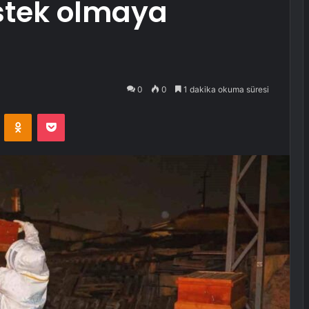
stek olmaya
0
0
1 dakika okuma süresi
VKontakte
Odnoklassniki
Pocket