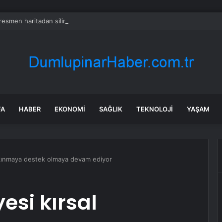
 resmen haritadan silindi: Halk tahliye edildi
FA
HABER
EKONOMI
SAĞLIK
TEKNOLOJI
YAŞAM
alkınmaya destek olmaya devam ediyor
esi kırsal