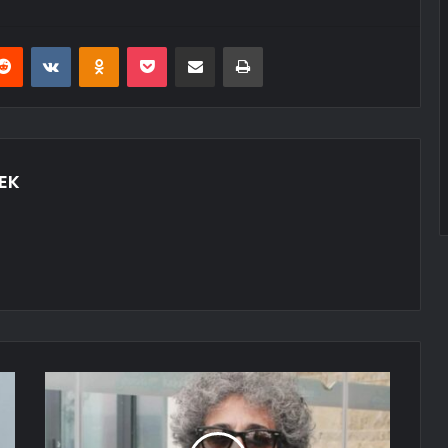
erest
Reddit
VKontakte
Odnoklassniki
Pocket
E-Posta ile paylaş
Yazdır
EK