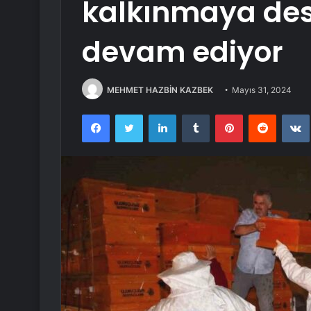
kalkınmaya de
devam ediyor
MEHMET HAZBİN KAZBEK
Mayıs 31, 2024
Facebook
Twitter
LinkedIn
Tumblr
Pinterest
Reddit