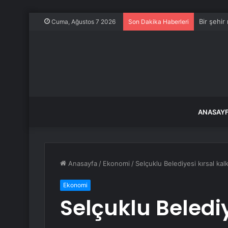
Bir şehir
Cuma, Ağustos 7 2026
Son Dakika Haberleri
ANASAY
Anasayfa
/
Ekonomi
/
Selçuklu Belediyesi kırsal k
Ekonomi
Selçuklu Belediy