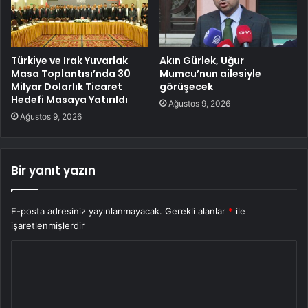
Türkiye ve Irak Yuvarlak
Akın Gürlek, Uğur
Masa Toplantısı’nda 30
Mumcu’nun ailesiyle
Milyar Dolarlık Ticaret
görüşecek
Hedefi Masaya Yatırıldı
Ağustos 9, 2026
Ağustos 9, 2026
Bir yanıt yazın
E-posta adresiniz yayınlanmayacak.
Gerekli alanlar
*
ile
işaretlenmişlerdir
Y
o
r