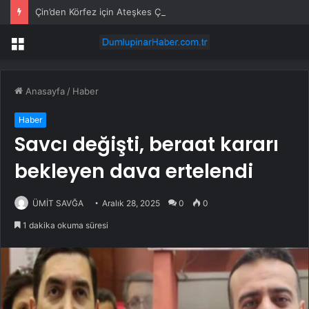
Çin’den Körfez için Ateşkes Çağrısı
Menü
Anasayfa
/
Haber
Haber
Savcı değişti, beraat kararı
bekleyen dava ertelendi
ÜMİT SAVĞA
Aralık 28, 2025
0
0
1 dakika okuma süresi