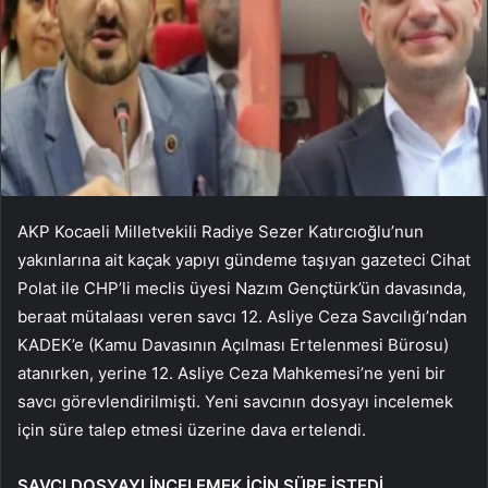
AKP Kocaeli Milletvekili Radiye Sezer Katırcıoğlu’nun
yakınlarına ait kaçak yapıyı gündeme taşıyan gazeteci Cihat
Polat ile CHP’li meclis üyesi Nazım Gençtürk’ün davasında,
beraat mütalaası veren savcı 12. Asliye Ceza Savcılığı’ndan
KADEK’e (Kamu Davasının Açılması Ertelenmesi Bürosu)
atanırken, yerine 12. Asliye Ceza Mahkemesi’ne yeni bir
savcı görevlendirilmişti. Yeni savcının dosyayı incelemek
için süre talep etmesi üzerine dava ertelendi.
SAVCI DOSYAYI İNCELEMEK İÇİN SÜRE İSTEDİ