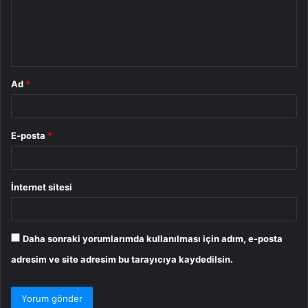
u
m
*
Ad
*
E-posta
*
İnternet sitesi
Daha sonraki yorumlarımda kullanılması için adım, e-posta
adresim ve site adresim bu tarayıcıya kaydedilsin.