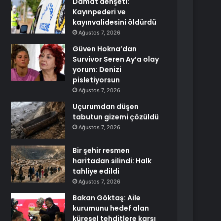
Damat dehşeti:
Kayınpederi ve
kayınvalidesini öldürdü
Ağustos 7, 2026
Güven Hokna’dan
Survivor Seren Ay’a olay
yorum: Denizi
pisletiyorsun
Ağustos 7, 2026
Uçurumdan düşen
tabutun gizemi çözüldü
Ağustos 7, 2026
Bir şehir resmen
haritadan silindi: Halk
tahliye edildi
Ağustos 7, 2026
Bakan Göktaş: Aile
kurumunu hedef alan
küresel tehditlere karşı