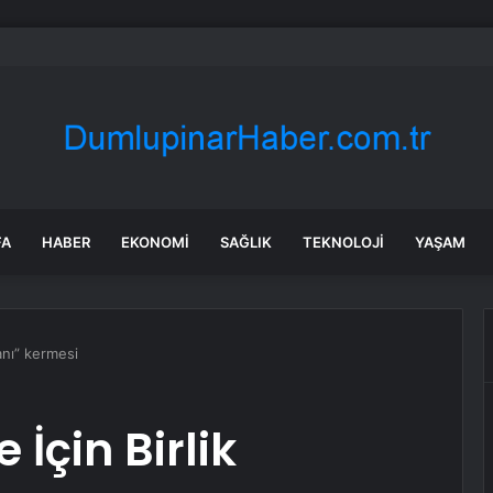
eri Bakanı: İkili İlişkiler Kritik Bir Dönemeçte, Filipinler Doğru Kararlar Alma
FA
HABER
EKONOMI
SAĞLIK
TEKNOLOJI
YAŞAM
anı” kermesi
İçin Birlik