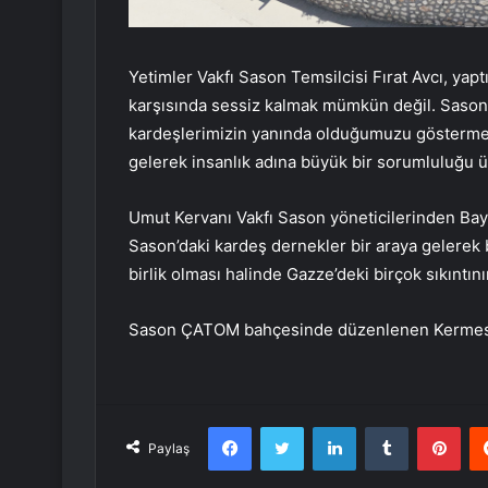
Yetimler Vakfı Sason Temsilcisi Fırat Avcı, yapt
karşısında sessiz kalmak mümkün değil. Sason 
kardeşlerimizin yanında olduğumuzu göstermek 
gelerek insanlık adına büyük bir sorumluluğu ü
Umut Kervanı Vakfı Sason yöneticilerinden Bay
Sason’daki kardeş dernekler bir araya gelerek b
birlik olması halinde Gazze’deki birçok sıkıntın
Sason ÇATOM bahçesinde düzenlenen Kermes 2
Facebook
Twitter
LinkedIn
Tumblr
Pint
Paylaş