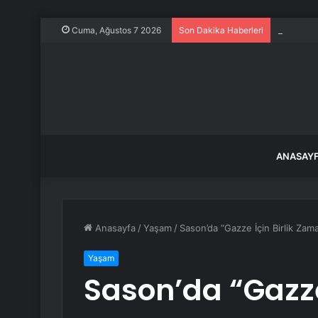
Çin Dışişl
Cuma, Ağustos 7 2026
Son Dakika Haberleri
ANASAY
Anasayfa
/
Yaşam
/
Sason’da “Gazze İçin Birlik Zam
Yaşam
Sason’da “Gazze 