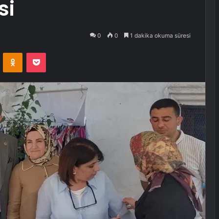
si
0
0
1 dakika okuma süresi
VKontakte
Odnoklassniki
Pocket