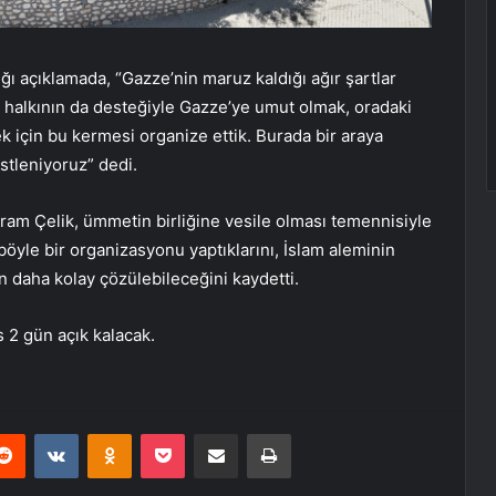
ığı açıklamada, “Gazze’nin maruz kaldığı ağır şartlar
halkının da desteğiyle Gazze’ye umut olmak, oradaki
için bu kermesi organize ettik. Burada bir araya
stleniyoruz” dedi.
ram Çelik, ümmetin birliğine vesile olması temennisiyle
öyle bir organizasyonu yaptıklarını, İslam aleminin
ın daha kolay çözülebileceğini kaydetti.
 gün açık kalacak.
erest
Reddit
VKontakte
Odnoklassniki
Pocket
E-Posta ile paylaş
Yazdır