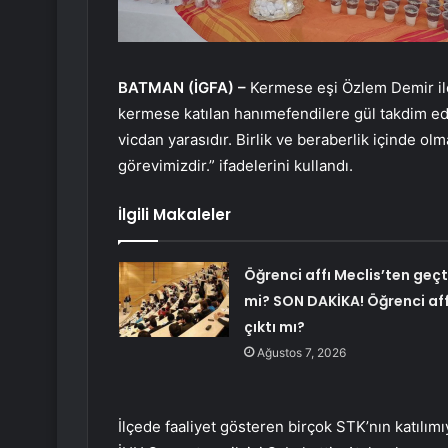
BATMAN (İGFA) –
Kermese eşi Özlem Demir ile
kermese katılan hanımefendilere gül takdim eder
vicdan yarasıdır. Birlik ve beraberlik içinde 
görevimizdir.” ifadelerini kullandı.
İlgili Makaleler
Öğrenci affı Meclis’ten geçt
mi? SON DAKİKA! Öğrenci aff
çıktı mı?
Ağustos 7, 2026
İlçede faaliyet gösteren birçok STK’nın katılım