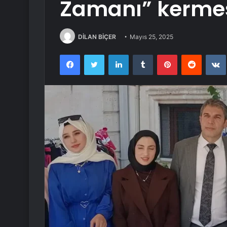
Zamanı” kerme
DİLAN BİÇER
Mayıs 25, 2025
Facebook
Twitter
LinkedIn
Tumblr
Pinterest
Reddit