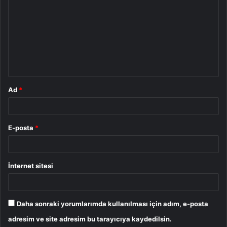
o
r
u
m
*
Ad
*
E-posta
*
İnternet sitesi
Daha sonraki yorumlarımda kullanılması için adım, e-posta
adresim ve site adresim bu tarayıcıya kaydedilsin.