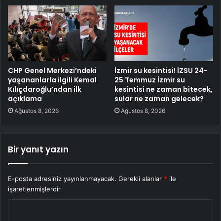
CHP Genel Merkezi’ndeki
İzmir su kesintisi! İZSU 24-
yaşananlarla ilgili Kemal
25 Temmuz İzmir su
Kılıçdaroğlu’ndan ilk
kesintisi ne zaman bitecek,
açıklama
sular ne zaman gelecek?
Ağustos 8, 2026
Ağustos 8, 2026
Bir yanıt yazın
E-posta adresiniz yayınlanmayacak.
Gerekli alanlar
*
ile
işaretlenmişlerdir
Y