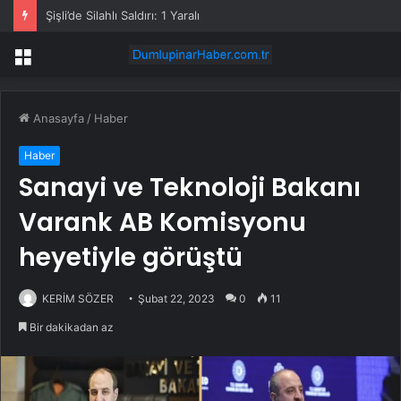
Şişli’de Silahlı Saldırı: 1 Yaralı
Menü
Anasayfa
/
Haber
Haber
Sanayi ve Teknoloji Bakanı
Varank AB Komisyonu
heyetiyle görüştü
KERİM SÖZER
Şubat 22, 2023
0
11
Bir dakikadan az