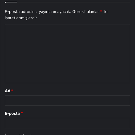
E-posta adresiniz yayınlanmayacak.
Gerekli alanlar
*
ile
işaretlenmişlerdir
Y
o
r
u
m
*
Ad
*
E-posta
*