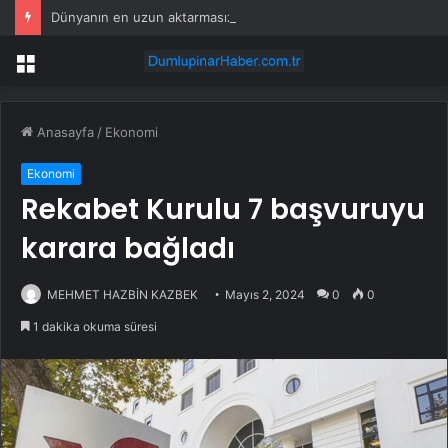
Dünyanın en uzun aktarmasız uçuşunda tarihi rekor: 24 saatten fazla havada kaldılar
Menü
Anasayfa
/
Ekonomi
Ekonomi
Rekabet Kurulu 7 başvuruyu
karara bağladı
MEHMET HAZBİN KAZBEK
Mayıs 2, 2024
0
0
1 dakika okuma süresi