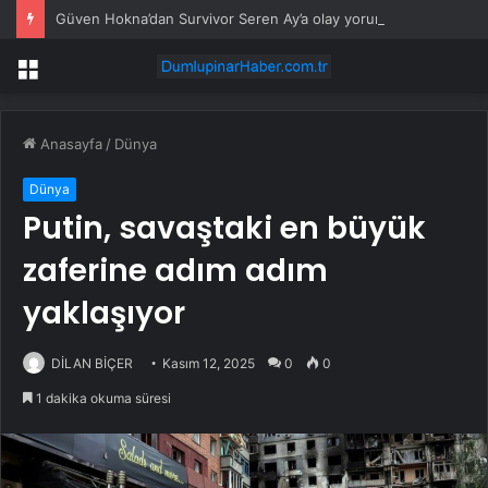
Güven Hokna’dan Survivor Seren Ay’a olay yorum: Denizi pisletiyorsun
Menü
Anasayfa
/
Dünya
Dünya
Putin, savaştaki en büyük
zaferine adım adım
yaklaşıyor
DİLAN BİÇER
Kasım 12, 2025
0
0
1 dakika okuma süresi