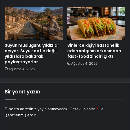
Suyun musluğunu yıldızlar
Binlerce kişiyi hastanelik
açıyor: Suyu saatle değil,
eden salgının arkasından
yıldızlara bakarak
fast-food zinciri çıktı
paylaştırıyorlar
Ağustos 4, 2026
Ağustos 4, 2026
Bir yanıt yazın
E-posta adresiniz yayınlanmayacak.
Gerekli alanlar
*
ile
işaretlenmişlerdir
Y