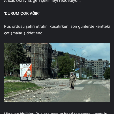
Ancak Ukrayna, geri çekilmeyi reddediyor.,
‘DURUM ÇOK AĞIR’
Rus ordusu şehri etrafını kuşatırken, son günlerde kentteki
çatışmalar şiddetlendi.
Ukrayna birlikleri Rus ordusunun kenti tamamen kuşattığı