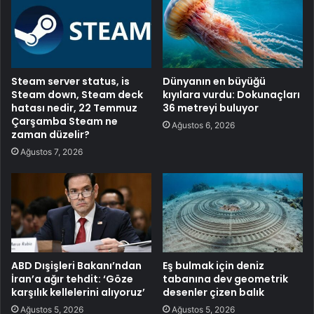
Steam server status, is
Dünyanın en büyüğü
Steam down, Steam deck
kıyılara vurdu: Dokunaçları
hatası nedir, 22 Temmuz
36 metreyi buluyor
Çarşamba Steam ne
Ağustos 6, 2026
zaman düzelir?
Ağustos 7, 2026
ABD Dışişleri Bakanı’ndan
Eş bulmak için deniz
İran’a ağır tehdit: ‘Göze
tabanına dev geometrik
karşılık kellelerini alıyoruz’
desenler çizen balık
Ağustos 5, 2026
Ağustos 5, 2026