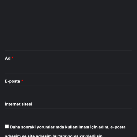
o
r
u
m
*
Ad
*
E-posta
*
İnternet sitesi
Daha sonraki yorumlarımda kullanılması için adım, e-posta
adresim ve site adresim bu tarayıcıya kaydedilsin.