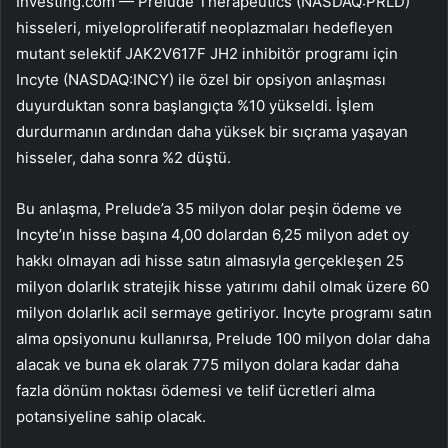
Investing.com —
Prelude Therapeutics (NASDAQ:PRLD)
hisseleri, miyeloproliferatif neoplazmaları hedefleyen
mutant selektif JAK2V617F JH2 inhibitör programı için
Incyte (NASDAQ:INCY)
ile özel bir opsiyon anlaşması
duyurduktan sonra başlangıçta %10 yükseldi. İşlem
durdurmanın ardından daha yüksek bir sıçrama yaşayan
hisseler, daha sonra %2 düştü.
Bu anlaşma,
Prelude
’a 35 milyon dolar peşin ödeme ve
Incyte
’ın hisse başına 4,00 dolardan 6,25 milyon adet oy
hakkı olmayan adi hisse satın almasıyla gerçekleşen 25
milyon dolarlık stratejik hisse yatırımı dahil olmak üzere 60
milyon dolarlık acil sermaye getiriyor. Incyte programı satın
alma opsiyonunu kullanırsa, Prelude 100 milyon dolar daha
alacak ve buna ek olarak 775 milyon dolara kadar daha
fazla dönüm noktası ödemesi ve telif ücretleri alma
potansiyeline sahip olacak.