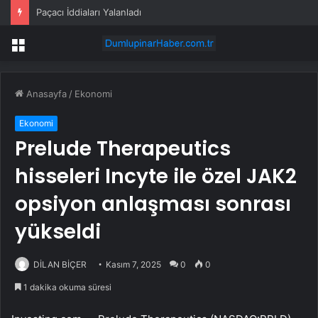
Paçacı İddiaları Yalanladı
Menü
Anasayfa
/
Ekonomi
Ekonomi
Prelude Therapeutics
hisseleri Incyte ile özel JAK2
opsiyon anlaşması sonrası
yükseldi
DİLAN BİÇER
Kasım 7, 2025
0
0
1 dakika okuma süresi