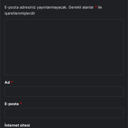
E-posta adresiniz yayınlanmayacak.
Gerekli alanlar
*
ile
işaretlenmişlerdir
Y
o
r
u
m
*
Ad
*
E-posta
*
İnternet sitesi