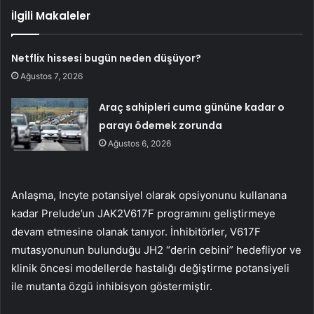
İlgili Makaleler
Netflix hissesi bugün neden düşüyor?
Ağustos 7, 2026
Araç sahipleri cuma gününe kadar o
parayı ödemek zorunda
Ağustos 6, 2026
Anlaşma, Incyte potansiyel olarak opsiyonunu kullanana
kadar Prelude’un JAK2V617F programını geliştirmeye
devam etmesine olanak tanıyor. İnhibitörler, V617F
mutasyonunun bulunduğu JH2 “derin cebini” hedefliyor ve
klinik öncesi modellerde hastalığı değiştirme potansiyeli
ile mutanta özgü inhibisyon göstermiştir.