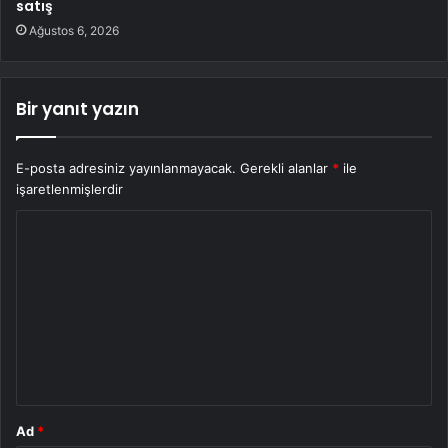
satış
Ağustos 6, 2026
Bir yanıt yazın
E-posta adresiniz yayınlanmayacak.
Gerekli alanlar
*
ile
işaretlenmişlerdir
Y
o
r
u
m
*
Ad
*