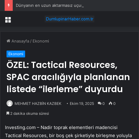
Dünyanın en uzun aktarmasız uçuşunda tarihi rekor: 24 saatten fazla havada kaldılar
Menü
Anasayfa
/
Ekonomi
Ekonomi
ÖZEL: Tactical Resources,
SPAC aracılığıyla planlanan
listede “ilerleme” duyurdu
MEHMET HAZBİN KAZBEK
Ekim 19, 2025
0
0
2 dakika okuma süresi
Investing.com – Nadir toprak elementleri madencisi
Tactical Resources
, bir boş çek şirketiyle birleşme yoluyla