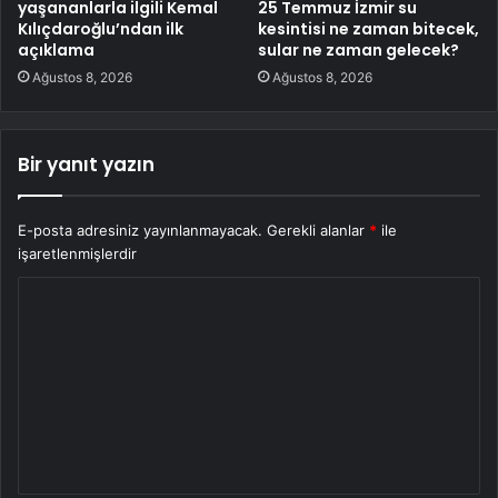
yaşananlarla ilgili Kemal
25 Temmuz İzmir su
Kılıçdaroğlu’ndan ilk
kesintisi ne zaman bitecek,
açıklama
sular ne zaman gelecek?
Ağustos 8, 2026
Ağustos 8, 2026
Bir yanıt yazın
E-posta adresiniz yayınlanmayacak.
Gerekli alanlar
*
ile
işaretlenmişlerdir
Y
o
r
u
m
*