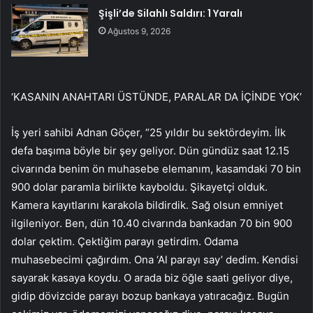
Şişli’de Silahlı Saldırı: 1 Yaralı
Ağustos 9, 2026
‘KASANIN ANAHTARI ÜSTÜNDE, PARALAR DA İÇİNDE YOK’
İş yeri sahibi Adnan Göçer, “25 yıldır bu sektördeyim. İlk
defa başıma böyle bir şey geliyor. Dün gündüz saat 12.15
civarında benim ön muhasebe elemanım, kasamdaki 70 bin
900 dolar paramla birlikte kayboldu. Şikayetçi olduk.
Kamera kayıtlarını karakola bildirdik. Sağ olsun emniyet
ilgileniyor. Ben, dün 10.40 civarında bankadan 70 bin 900
dolar çektim. Çektiğim parayı getirdim. Odama
muhasebecimi çağırdım. Ona ‘Al parayı say’ dedim. Kendisi
sayarak kasaya koydu. O arada biz öğle saati geliyor diye,
gidip dövizcide parayı bozup bankaya yatıracağız. Bugün