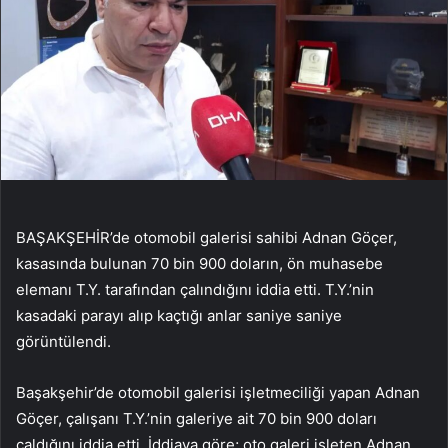
BAŞAKŞEHİR’de otomobil galerisi sahibi Adnan Göçer,
kasasında bulunan 70 bin 900 doların, ön muhasebe
elemanı T.Y. tarafından çalındığını iddia etti. T.Y.’nin
kasadaki parayı alıp kaçtığı anlar saniye saniye
görüntülendi.
Başakşehir’de otomobil galerisi işletmeciliği yapan Adnan
Göçer, çalışanı T.Y.’nin galeriye ait 70 bin 900 doları
çaldığını iddia etti. İddiaya göre; oto galeri işleten Adnan