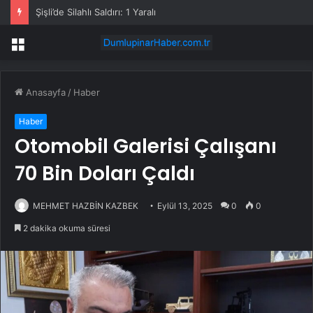
Şişli’de Silahlı Saldırı: 1 Yaralı
Menü
Anasayfa
/
Haber
Haber
Otomobil Galerisi Çalışanı
70 Bin Doları Çaldı
MEHMET HAZBİN KAZBEK
Eylül 13, 2025
0
0
2 dakika okuma süresi