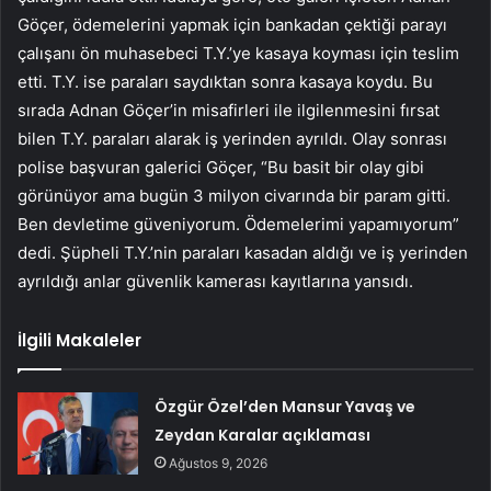
Göçer, ödemelerini yapmak için bankadan çektiği parayı
çalışanı ön muhasebeci T.Y.’ye kasaya koyması için teslim
etti. T.Y. ise paraları saydıktan sonra kasaya koydu. Bu
sırada Adnan Göçer’in misafirleri ile ilgilenmesini fırsat
bilen T.Y. paraları alarak iş yerinden ayrıldı. Olay sonrası
polise başvuran galerici Göçer, “Bu basit bir olay gibi
görünüyor ama bugün 3 milyon civarında bir param gitti.
Ben devletime güveniyorum. Ödemelerimi yapamıyorum”
dedi. Şüpheli T.Y.’nin paraları kasadan aldığı ve iş yerinden
ayrıldığı anlar güvenlik kamerası kayıtlarına yansıdı.
İlgili Makaleler
Özgür Özel’den Mansur Yavaş ve
Zeydan Karalar açıklaması
Ağustos 9, 2026