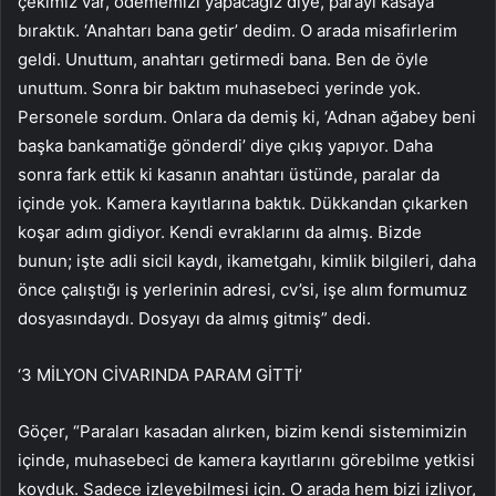
çekimiz var, ödememizi yapacağız diye, parayı kasaya
bıraktık. ‘Anahtarı bana getir’ dedim. O arada misafirlerim
geldi. Unuttum, anahtarı getirmedi bana. Ben de öyle
unuttum. Sonra bir baktım muhasebeci yerinde yok.
Personele sordum. Onlara da demiş ki, ‘Adnan ağabey beni
başka bankamatiğe gönderdi’ diye çıkış yapıyor. Daha
sonra fark ettik ki kasanın anahtarı üstünde, paralar da
içinde yok. Kamera kayıtlarına baktık. Dükkandan çıkarken
koşar adım gidiyor. Kendi evraklarını da almış. Bizde
bunun; işte adli sicil kaydı, ikametgahı, kimlik bilgileri, daha
önce çalıştığı iş yerlerinin adresi, cv’si, işe alım formumuz
dosyasındaydı. Dosyayı da almış gitmiş” dedi.
‘3 MİLYON CİVARINDA PARAM GİTTİ’
Göçer, “Paraları kasadan alırken, bizim kendi sistemimizin
içinde, muhasebeci de kamera kayıtlarını görebilme yetkisi
koyduk. Sadece izleyebilmesi için. O arada hem bizi izliyor,