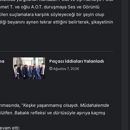
r İsmet T. ve oğlu A.O.T. duruşmaya Ses ve Görüntü
ilen suçlamalara karşılık söyleyeceği bir şeyin olup
iği beyanını aynen tekrar ettiğini belirterek, şikayetinin
na
Paçacı İddiaları Yalanladı
Ağustos 7, 2026
nmasında, “
Keşke yaşanmamış olsaydı. Müdahalemde
ütfen. Babalık refleksi ve dürtüsüyle aşırıya kaçmış
evam etti: