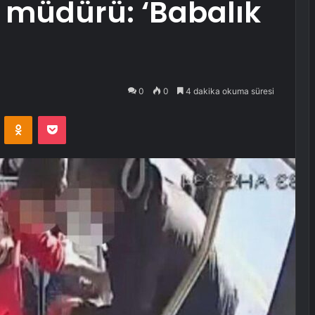
 müdürü: ‘Babalık
0
0
4 dakika okuma süresi
VKontakte
Odnoklassniki
Pocket