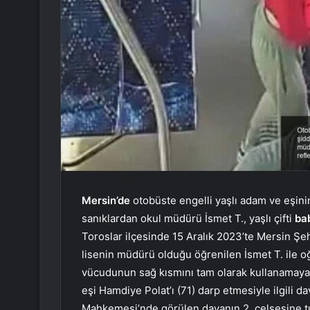
Mersin’de
otobüste engelli yaşlı adam ve eşini
sanıklardan okul müdürü İsmet T., yaşlı çifti
bab
Toroslar ilçesinde 15 Aralık 2023’te Mersin Şe
lisenin müdürü olduğu öğrenilen İsmet T. ile oğlu 
vücudunun sağ kısmını tam olarak kullanamaya
eşi Hamdiye Polat’ı (71) darp etmesiyle ilgili 
Mahkemesi’nde görülen davanın 2. celsesine t