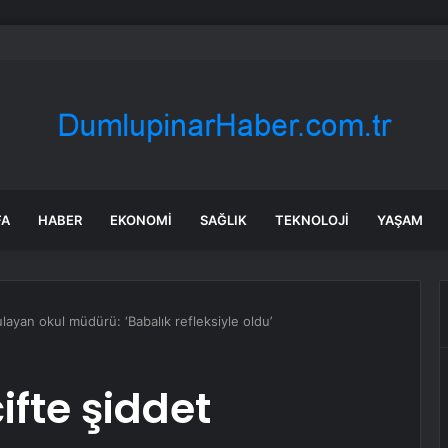
iaları Yalanladı
FA
HABER
EKONOMI
SAĞLIK
TEKNOLOJI
YAŞAM
layan okul müdürü: ‘Babalık refleksiyle oldu’
ifte şiddet