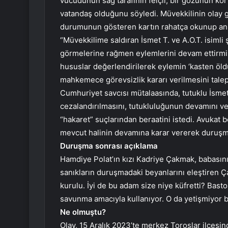
vücudunun sağ tarafının felçli, bir gözünün kör
vatandaş olduğunu söyledi. Müvekkilinin olay 
durumunun gösteren kartın rahatça okunup anl
“Müvekkilime saldıran İsmet T. ve A.O.T. isimli
görmelerine rağmen eylemlerini devam ettirmiş
hususlar değerlendirilerek eylemin ‘kasten öl
mahkemece görevsizlik kararı verilmesini talep
Cumhuriyet savcısı mütalaasında, tutuklu İsmet 
cezalandırılmasını, tutukluluğunun devamını ve s
“hakaret” suçlarından beraatini istedi. Avukat
mevcut halinin devamına karar vererek duruşma
Duruşma sonrası açıklama
Hamdiye Polat’ın kızı Kadriye Çakmak, babasının
sanıkların duruşmadaki beyanlarını eleştiren Ç
kurulu. İyi de bu adam size niye küfretti? Bast
savunma amacıyla kullanıyor. O da yetişmiyor b
Ne olmuştu?
Olay, 15 Aralık 2023’te merkez Toroslar ilçes