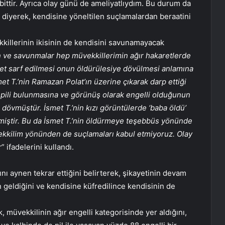
ttir. Ayrıca olay günü de ameliyatlıydım. Bu durum da
 diyerek, kendisine yöneltilen suçlamalardan beraatini
killerinin ikisinin de kendisini savunamayacak
 ve savunmalar hep müvekkillerimin ağır hakaretlerde
ret sarf edilmesi onun öldürülesiye dövülmesi anlamına
t T.’nin Ramazan Polat’ın üzerine çıkarak darp ettiği
 pili bulunmasına ve görünüş olarak engelli olduğunun
dövmüştür. İsmet T.’nin kızı görüntülerde ‘baba öldü’
iştir. Bu da İsmet T.’nin öldürmeye teşebbüs yönünde
ekkilim yönünden de suçlamaları kabul etmiyoruz. Olay
r
” ifadelerini kullandı.
 aynen tekrar ettiğini belirterek, şikayetinin devam
tan geldiğini ve kendisine küfredilince kendisinin de
müvekkilinin ağır engelli kategorisinde yer aldığını,