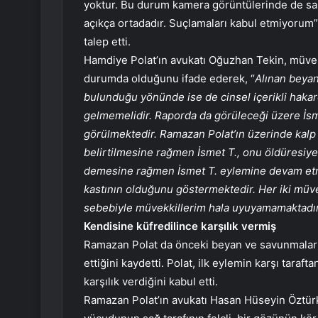
yoktur. Bu durum kamera görüntülerinde de sabi
açıkça ortadadır. Suçlamaları kabul etmiyorum”
talep etti.
Hamdiye Polat’ın avukatı Oğuzhan Tekin, müvek
durumda olduğunu ifade ederek, “
Alınan beyan
bulunduğu yönünde ise de cinsel içerikli haka
gelmemelidir. Raporda da görüleceği üzere İsme
görülmektedir. Ramazan Polat’ın üzerinde kalp
belirtilmesine rağmen İsmet T., onu öldüresiye 
demesine rağmen İsmet T. eylemine devam etm
kastının olduğunu göstermektedir. Her iki müv
sebebiyle müvekkillerim hala uyuyamamaktadı
Kendisine küfredilince karşılık vermiş
Ramazan Polat da önceki beyan ve savunmalarını
ettiğini kaydetti. Polat, ilk eylemin karşı taraf
karşılık verdiğini kabul etti.
Ramazan Polat’ın avukatı Hasan Hüseyin Öztürk, 