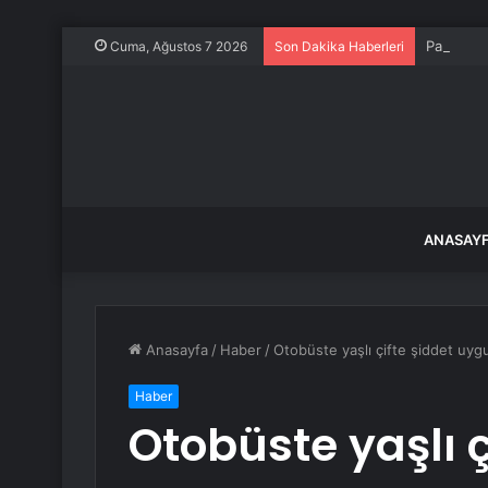
Paçacı İdd
Cuma, Ağustos 7 2026
Son Dakika Haberleri
ANASAY
Anasayfa
/
Haber
/
Otobüste yaşlı çifte şiddet uygu
Haber
Otobüste yaşlı ç