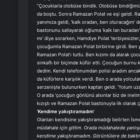
“Çocuklarla otobüse bindik. Otobüse bindiğim
da boştu. Sonra Ramazan Polat ve eşi geldi. Ra
yanımıza geldi, ‘kalk oradan, ben oturacağım’ 
bastonunu sallayarak oğluma ‘kalk lan buradan
mı’ diye sorarken, Hamdiye Polat ‘terbiyesizler, 
çocuğumla Ramazan Polat birbirine girdi. Ben y
Ramazan Polat’ı tuttu. Ben kızımı da alarak ç
sinkaflı bir biçimde küfür etti. Çocuğun burnu 
dedim. Kendi telefonumdan polisi aradım ancak
da küfürlere karşılık verdi. Ben o arada yolcul
serzenişte bulunurken kaptan geldi. ‘Yolum uzun
O arada ‘çocuğun gönlünü alsınlar biz de inelim’ 
kızıştı ve Ramazan Polat bastonuyla ilk olara
‘Kendime yakıştıramadım’
Olanları kendisine yakıştıramadığı belirten İsme
müdahale için gittim. Orada müdahalede yanlışlı
kendime yakıştıramadım. Görüntülere de baktı