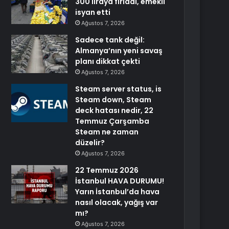
300 liraya fırladı, emekli
isyan etti
Ağustos 7, 2026
Sadece tank değil:
Almanya’nın yeni savaş
planı dikkat çekti
Ağustos 7, 2026
Steam server status, is
Steam down, Steam
deck hatası nedir, 22
Temmuz Çarşamba
Steam ne zaman
düzelir?
Ağustos 7, 2026
22 Temmuz 2026
İstanbul HAVA DURUMU!
Yarın İstanbul’da hava
nasıl olacak, yağış var
mı?
Ağustos 7, 2026