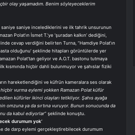
hiçbir olay yaşamadım. Benim söyleyeceklerim
 saniye saniye incelediklerini ve ilk tahrik unsurunun
mazan Polat’ın İsmet T.’ye ‘şuradan kalkın’ dediğini,
eklinde cevap verdiğini belirten Turna, “Hamdiye Polat’ın
hasta olduğunu’ şeklinde hitapları görüntülerde yer
Ramazan Polat’tan geliyor ve A.O.T. bastonu tutmaya
lk kısmında hiçbir dahli bulunmuyor ve şahıslar fiziki
ların hareketlendiğini ve küfrün kameralara ses olarak
 hiçbir vurma eylemi yokken Ramazan Polat küfür
dilen küfürler ikinci olayları tetikliyor. Şahıs ayağa
T.’nin omzuna ya da sırtına vuruyor. Bunun sonucunda da
unu da kabul ediyorlar
” şeklinde konuştu.
ilecek durumum yok’
ne de darp eylemi gerçekleştirebilecek durumum