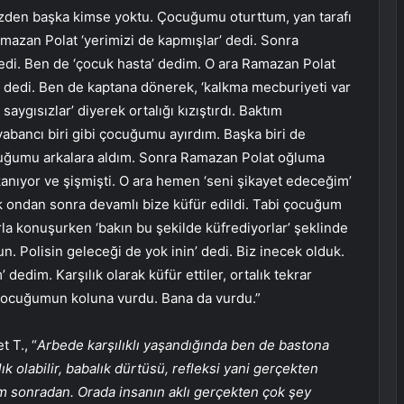
izden başka kimse yoktu. Çocuğumu oturttum, yan tarafı
mazan Polat ‘yerimizi de kapmışlar’ dedi. Sonra
dedi. Ben de ‘çocuk hasta’ dedim. O ara Ramazan Polat
’ dedi. Ben de kaptana dönerek, ‘kalkma mecburiyeti var
saygısızlar’ diyerek ortalığı kızıştırdı. Baktım
abancı biri gibi çocuğumu ayırdım. Başka biri de
ocuğumu arkalara aldım. Sonra Ramazan Polat oğluma
kanıyor ve şişmişti. O ara hemen ‘seni şikayet edeceğim’
 ondan sonra devamlı bize küfür edildi. Tabi çocuğum
arla konuşurken ‘bakın bu şekilde küfrediyorlar’ şeklinde
. Polisin geleceği de yok inin’ dedi. Biz inecek olduk.
dedim. Karşılık olarak küfür ettiler, ortalık tekrar
k çocuğumun koluna vurdu. Bana da vurdu.”
t T., “
Arbede karşılıklı yaşandığında ben de bastona
k olabilir, babalık dürtüsü, refleksi yani gerçekten
m sonradan. Orada insanın aklı gerçekten çok şey