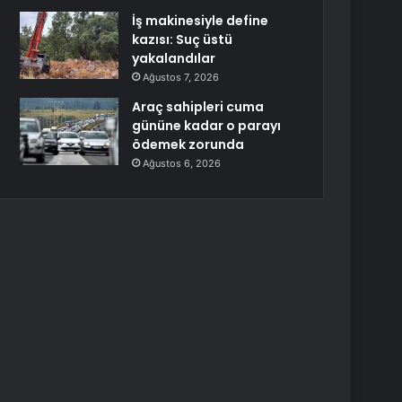
İş makinesiyle define
kazısı: Suç üstü
yakalandılar
Ağustos 7, 2026
Araç sahipleri cuma
gününe kadar o parayı
ödemek zorunda
Ağustos 6, 2026