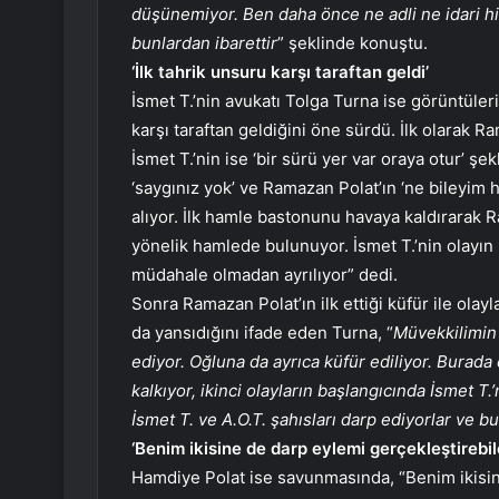
düşünemiyor. Ben daha önce ne adli ne idari 
bunlardan ibarettir
” şeklinde konuştu.
‘İlk tahrik unsuru karşı taraftan geldi’
İsmet T.’nin avukatı Tolga Turna ise görüntüleri
karşı taraftan geldiğini öne sürdü. İlk olarak Ra
İsmet T.’nin ise ‘bir sürü yer var oraya otur’ ş
‘saygınız yok’ ve Ramazan Polat’ın ‘ne bileyim 
alıyor. İlk hamle bastonunu havaya kaldırarak 
yönelik hamlede bulunuyor. İsmet T.’nin olayın i
müdahale olmadan ayrılıyor” dedi.
Sonra Ramazan Polat’ın ilk ettiği küfür ile olay
da yansıdığını ifade eden Turna, “
Müvekkilimin
ediyor. Oğluna da ayrıca küfür ediliyor. Burada e
kalkıyor, ikinci olayların başlangıcında İsmet 
İsmet T. ve A.O.T. şahısları darp ediyorlar ve b
‘Benim ikisine de darp eylemi gerçekleştireb
Hamdiye Polat ise savunmasında, “Benim ikisi