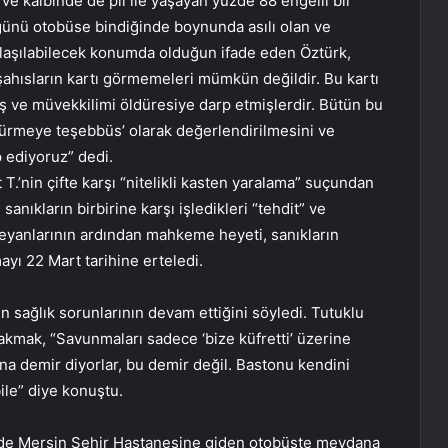
 ve kalbinde de pil ile yaşayan yüzde 88 engelli bir
günü otobüse bindiğinde boynunda asılı olan ve
aşılabilecek konumda olduğun ifade eden Öztürk,
 şahısların kartı görmemeleri mümkün değildir. Bu kartı
 ve müvekkilimi öldüresiye darp etmişlerdir. Bütün bu
dürmeye teşebbüs’ olarak değerlendirilmesini ve
 ediyoruz” dedi.
T.’nin çifte karşı “nitelikli kasten yaralama” suçundan
anıkların birbirine karşı işledikleri “tehdit” ve
 beyanlarının ardından mahkeme heyeti, sanıkların
yı 22 Mart tarihine erteledi.
 sağlık sorunlarının devam ettiğini söyledi. Tutuklu
akmak, “Savunmaları sadece ‘bize küfretti’ üzerine
ona demir diyorlar, bu demir değil. Bastonu kendini
ile” diye konuştu.
inde Mersin Şehir Hastanesine giden otobüste meydana