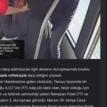
n darp edilmesiyle ilgili davanın duruşmasında tutuklu
alık refleksiyle
darp ettiğini söyledi.
hir Hastanesine giden otobüste, Tarsus ilçesinde bir
A.O.T.’nin (17), kalp pili takılı olan, felçli olduğu için
n ve böbrek yetmezliği çeken Ramazan Polat (77) ve
davanın 2. duruşması görüldü. Mersin 19. Asliye Ceza
utuksuz yargılanan Ramazan Polat ve eşi Hamdiye Polat