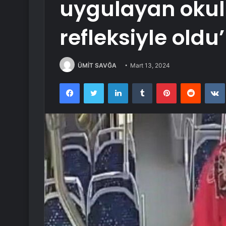
uygulayan okul
refleksiyle oldu’
ÜMİT SAVĞA
Mart 13, 2024
Facebook
Twitter
LinkedIn
Tumblr
Pinterest
Reddit