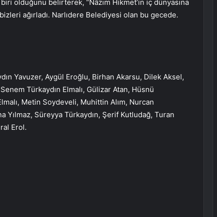
 biri olduğunu belirterek, “Nâzım Hikmet’in iç dünyasına
 bizleri ağırladı. Narlıdere Belediyesi olan bu gecede.
ydın Yavuzer, Aygül Eroğlu, Birhan Akarsu, Dilek Aksel,
, Senem Türkaydın Elmalı, Gülizar Atan, Hüsnü
lmalı, Metin Soydeveli, Muhittin Alım, Nurcan
a Yılmaz, Süreyya Türkaydın, Şerif Kutludağ, Turan
al Erol.