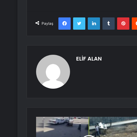
Facebook
Twitter
LinkedIn
Tumblr
Pint
Paylaş
ELİF ALAN