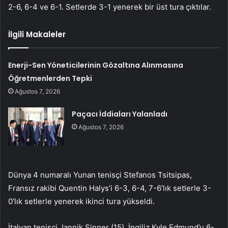
2-6, 6-4 ve 6-1. Setlerde 3-1 yenerek bir üst tura çıktılar.
İlgili Makaleler
Enerji-Sen Yöneticilerinin Gözaltına Alınmasına
Öğretmenlerden Tepki
Ağustos 7, 2026
Paçacı İddiaları Yalanladı
Ağustos 7, 2026
Dünya 4 numaralı Yunan tenisçi Stefanos Tsitsipas,
Fransız rakibi Quentin Halys’i 6-3, 6-4, 7-6’lık setlerle 3-
0’lık setlerle yenerek ikinci tura yükseldi.
İtalyan tenisçi Jannik Sinner (15), İngiliz Kyle Edmund’u 6-