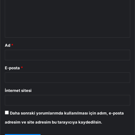
r
u
m
*
Ad
*
E-posta
*
İnternet sitesi
Daha sonraki yorumlarımda kullanılması için adım, e-posta
adresim ve site adresim bu tarayıcıya kaydedilsin.