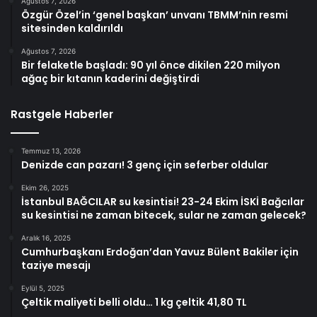
Ağustos 7, 2026
Özgür Özel’in ‘genel başkan’ unvanı TBMM’nin resmi
sitesinden kaldırıldı
Ağustos 7, 2026
Bir felaketle başladı: 90 yıl önce dikilen 220 milyon
ağaç bir kıtanın kaderini değiştirdi
Rastgele Haberler
Temmuz 13, 2026
Denizde can pazarı! 3 genç için seferber oldular
Ekim 26, 2025
İstanbul BAĞCILAR su kesintisi! 23-24 Ekim İSKİ Bağcılar
su kesintisi ne zaman bitecek, sular ne zaman gelecek?
Aralık 16, 2025
Cumhurbaşkanı Erdoğan’dan Yavuz Bülent Bakiler için
taziye mesajı
Eylül 5, 2025
Çeltik maliyeti belli oldu… 1 kg çeltik 41,80 TL