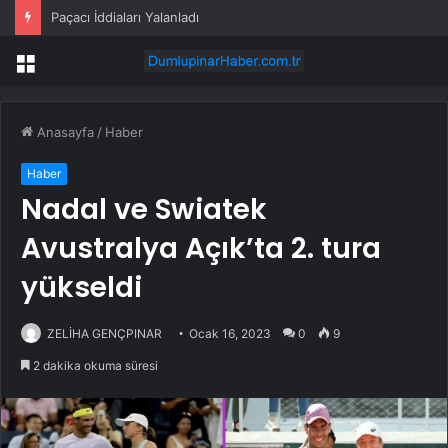
Paçacı İddiaları Yalanladı
Menü
Anasayfa
/
Haber
Haber
Nadal ve Swiatek
Avustralya Açık’ta 2. tura
yükseldi
ZELİHA GENÇPINAR
Ocak 16, 2023
0
9
2 dakika okuma süresi