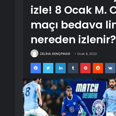
izle! 8 Ocak M. 
maçı bedava li
nereden izlenir?
ZELİHA GENÇPINAR
Ocak 8, 2023
Facebook
Twitter
LinkedIn
Tumblr
Pinterest
Reddit