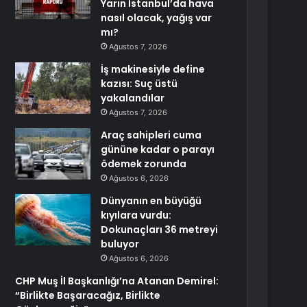
Yarın İstanbul’da hava
nasıl olacak, yağış var
mı?
Ağustos 7, 2026
İş makinesiyle define
kazısı: Suç üstü
yakalandılar
Ağustos 7, 2026
Araç sahipleri cuma
gününe kadar o parayı
ödemek zorunda
Ağustos 6, 2026
Dünyanın en büyüğü
kıyılara vurdu:
Dokunaçları 36 metreyi
buluyor
Ağustos 6, 2026
CHP Muş İl Başkanlığı’na Atanan Demirel:
“Birlikte Başaracağız, Birlikte