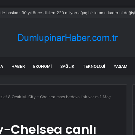
hissesi bugün neden düşüyor?
FA
HABER
EKONOMI
SAĞLIK
TEKNOLOJI
YAŞAM
zle! 8 Ocak M. City – Chelsea maçı bedava link var mı? Maç
y-Chelsea canlı