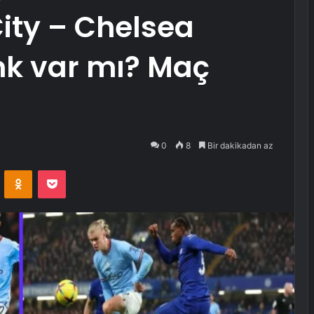
City – Chelsea
nk var mı? Maç
0
8
Bir dakikadan az
VKontakte
Odnoklassniki
Pocket