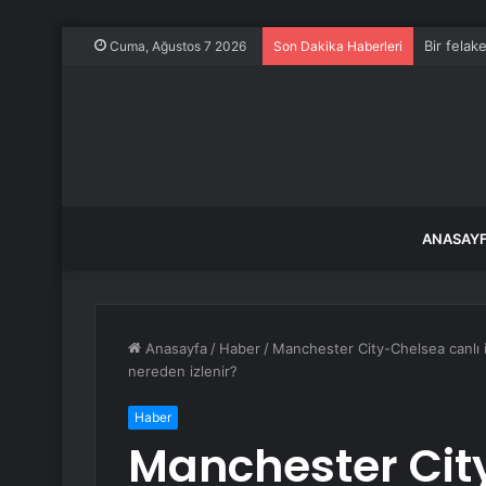
Netflix 
Cuma, Ağustos 7 2026
Son Dakika Haberleri
ANASAY
Anasayfa
/
Haber
/
Manchester City-Chelsea canlı i
nereden izlenir?
Haber
Manchester Cit