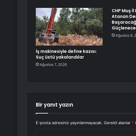
CHP Muş İl
Atanan Demi
Başaracağız
Güçlenece
Ağustos 6, 
İş makinesiyle define kazısı:
Suç üstü yakalandılar
Ağustos 7, 2026
Bir yanıt yazın
E-posta adresiniz yayınlanmayacak.
Gerekli alanlar
*
i
Y