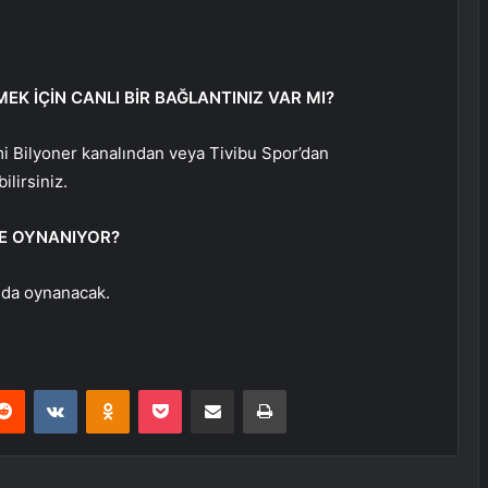
EK İÇİN CANLI BİR BAĞLANTINIZ VAR MI?
i Bilyoner kanalından veya Tivibu Spor’dan
ilirsiniz.
E OYNANIYOR?
nda oynanacak.
erest
Reddit
VKontakte
Odnoklassniki
Pocket
E-Posta ile paylaş
Yazdır