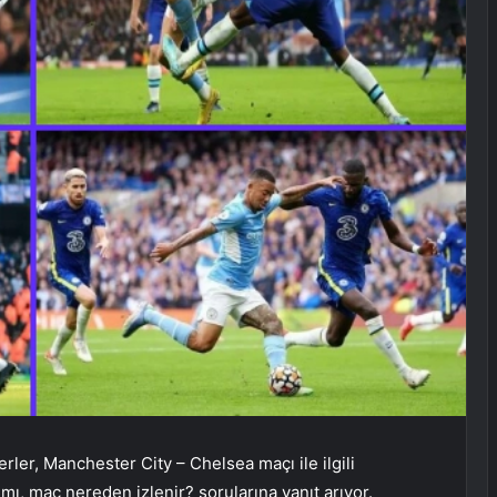
rler, Manchester City – Chelsea maçı ile ilgili
mı, maç nereden izlenir? sorularına yanıt arıyor.