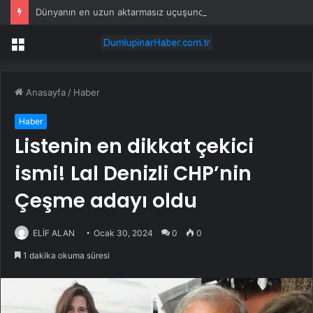
Dünyanın en uzun aktarmasız uçuşunda tarihi rekor: 24 saatten fazla havada kaldılar
Menü
Anasayfa
/
Haber
Haber
Listenin en dikkat çekici
ismi! Lal Denizli CHP’nin
Çeşme adayı oldu
ELİF ALAN
Ocak 30, 2024
0
0
1 dakika okuma süresi