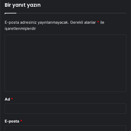
Bir yanıt yazın
E-posta adresiniz yayınlanmayacak.
Gerekli alanlar
*
ile
işaretlenmişlerdir
Y
o
r
u
m
*
Ad
*
E-posta
*