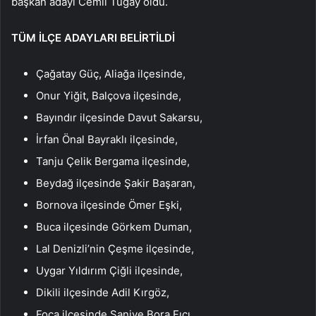
başkan adayı Cemil Tugay oldu.
TÜM İLÇE ADAYLARI BELİRTİLDİ
Çağatay Güç, Aliağa ilçesinde,
Onur Yiğit, Balçova ilçesinde,
Bayındır ilçesinde Davut Sakarsu,
İrfan Önal Bayraklı ilçesinde,
Tanju Çelik Bergama ilçesinde,
Beydağ ilçesinde Şakir Başaran,
Bornova ilçesinde Ömer Eşki,
Buca ilçesinde Görkem Duman,
Lal Denizli’nin Çeşme ilçesinde,
Uygar Yıldırım Çiğli ilçesinde,
Dikili ilçesinde Adil Kırgöz,
Foça ilçesinde Saniye Bora Fıçı,