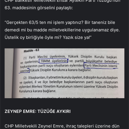
CHP Balıkesir Milletvekili Ensar Aytekin Parti Tüzüğü’nün
63. maddesinin görselini paylaştı:
“Gerçekten 63/5 ten mi işlem yaptınız? Bir taneniz bile
demedi mi bu madde milletvekillerine uygulanamaz diye.
Üstelik oy birliğiyle öyle mi? Yazık size ya!”
ZEYNEP EMRE: TÜZÜĞE AYKIRI
CHP Milletvekili Zeynel Emre, ihraç talepleri üzerine dün