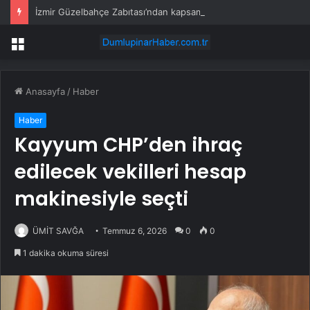
İzmir Güzelbahçe Zabıtası’ndan kapsamlı gıda denetimi
Menü
Anasayfa
/
Haber
Haber
Kayyum CHP’den ihraç
edilecek vekilleri hesap
makinesiyle seçti
ÜMİT SAVĞA
Temmuz 6, 2026
0
0
1 dakika okuma süresi