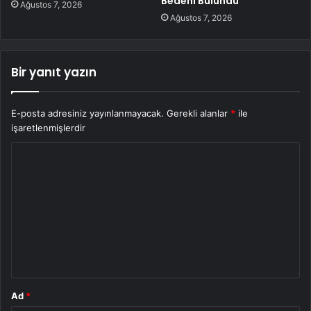
Bedeni Bulundu
Ağustos 7, 2026
Ağustos 7, 2026
Bir yanıt yazın
E-posta adresiniz yayınlanmayacak.
Gerekli alanlar
*
ile
işaretlenmişlerdir
Y
o
r
u
m
*
Ad
*