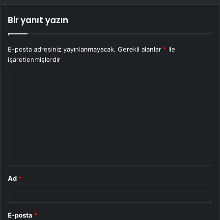
Bir yanıt yazın
E-posta adresiniz yayınlanmayacak.
Gerekli alanlar
*
ile
işaretlenmişlerdir
Y
o
r
u
m
*
Ad
*
E-posta
*