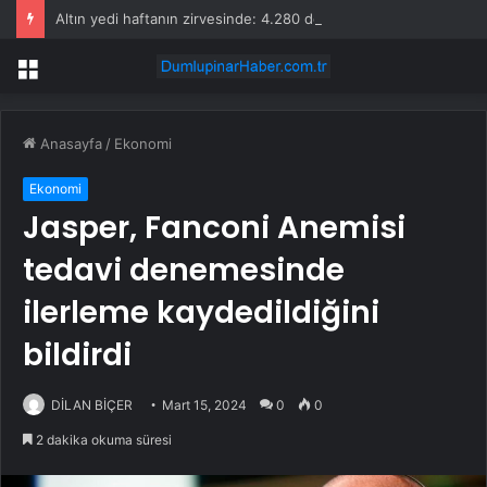
Altın yedi haftanın zirvesinde: 4.280 dolar ve kritik tarım dışı istihdam sınavı
Menü
Anasayfa
/
Ekonomi
Ekonomi
Jasper, Fanconi Anemisi
tedavi denemesinde
ilerleme kaydedildiğini
bildirdi
DİLAN BİÇER
Mart 15, 2024
0
0
2 dakika okuma süresi