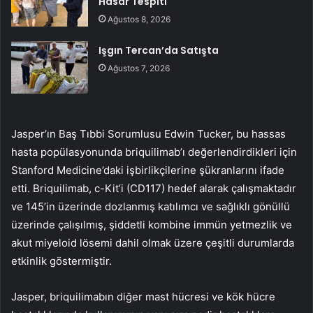
Hasar Tespiti
Ağustos 8, 2026
Işgın Tercan’da Satışta
Ağustos 7, 2026
Jasper’ın Baş Tıbbi Sorumlusu Edwin Tucker, bu hassas
hasta popülasyonunda briquilimab’ı değerlendirdikleri için
Stanford Medicine’daki işbirlikçilerine şükranlarını ifade
etti. Briquilimab, c-Kit’i (CD117) hedef alarak çalışmaktadır
ve 145’in üzerinde dozlanmış katılımcı ve sağlıklı gönüllü
üzerinde çalışılmış, şiddetli kombine immün yetmezlik ve
akut miyeloid lösemi dahil olmak üzere çeşitli durumlarda
etkinlik göstermiştir.
Jasper, briquilimabın diğer mast hücresi ve kök hücre