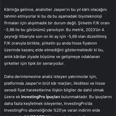
Kârlılığa gelince, analistler Jasper’ın bu yıl kârlı olacağını
tahmin etmiyorlar ki bu da bu aşamadaki biyoteknoloji
firmaları için alışılmadık bir durum değil. Şirketin F/K oranı
-3,98 ile bu görünümü yansıtıyor. Bu metrik, 2023’ün 4.
çeyreği itibariyle son on iki ay için -5,69 olan düzeltilmiş
F/K oranıyla birlikte, şirketin şu anda hisse fiyatının
üzerinde kazanç elde etmediğini göstermektedir ki bu,
anlık kârdan ziyade büyüme ve gelişmeye odaklanan
şirketler için tipik bir senaryodur.
Daha derinlemesine analiz isteyen yatırımcılar için,
platformda Jasper’ın brüt kâr marjları, likiditesi ve hisse
senedi fiyat hareketlerine ilişkin bilgiler de dahil olmak
üzere ek
InvestingPro İpuçları
bulunmaktadır. Bu ipuçlarını
daha fazla keşfetmek isteyenler, InvestingPro’da
InvestingPro aboneliğinde %20’ye varan indirim elde