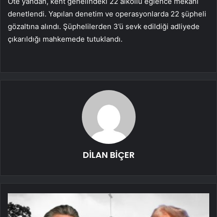
Öte yandan, kent genelindeki 22 alkollü eğlence mekanı
denetlendi. Yapılan denetim ve operasyonlarda 22 şüpheli
gözaltına alındı. Şüphelilerden 3’ü sevk edildiği adliyede
çıkarıldığı mahkemede tutuklandı.
DİLAN BİÇER