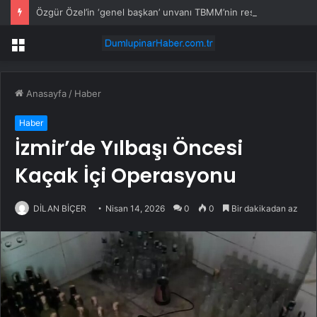
Özgür Özel’in ‘genel başkan’ unvanı TBMM’nin resmi sitesinden kaldırıldı
Menü
Anasayfa
/
Haber
Haber
İzmir’de Yılbaşı Öncesi
Kaçak İçi Operasyonu
DİLAN BİÇER
Nisan 14, 2026
0
0
Bir dakikadan az