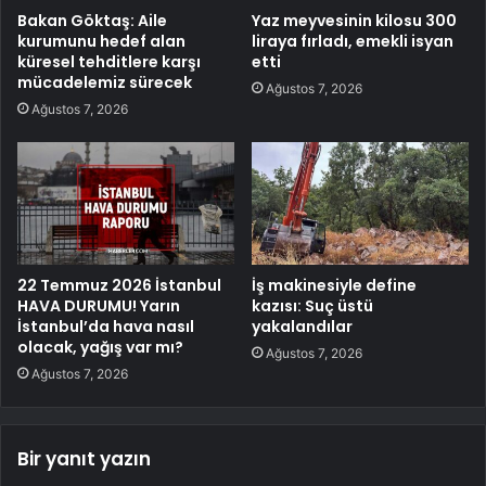
Bakan Göktaş: Aile
Yaz meyvesinin kilosu 300
kurumunu hedef alan
liraya fırladı, emekli isyan
küresel tehditlere karşı
etti
mücadelemiz sürecek
Ağustos 7, 2026
Ağustos 7, 2026
22 Temmuz 2026 İstanbul
İş makinesiyle define
HAVA DURUMU! Yarın
kazısı: Suç üstü
İstanbul’da hava nasıl
yakalandılar
olacak, yağış var mı?
Ağustos 7, 2026
Ağustos 7, 2026
Bir yanıt yazın