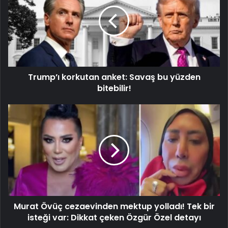
Trump’ı korkutan anket: Savaş bu yüzden
bitebilir!
Murat Övüç cezaevinden mektup yolladı! Tek bir
isteği var: Dikkat çeken Özgür Özel detayı