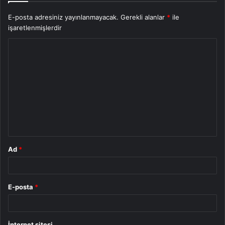
E-posta adresiniz yayınlanmayacak.
Gerekli alanlar
*
ile
işaretlenmişlerdir
Y
o
r
u
m
*
Ad
*
E-posta
*
İnternet sitesi