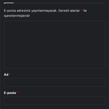
E-posta adresiniz yayınlanmayacak.
Gerekli alanlar
*
ile
işaretlenmişlerdir
Y
o
r
u
m
*
Ad
*
E-posta
*