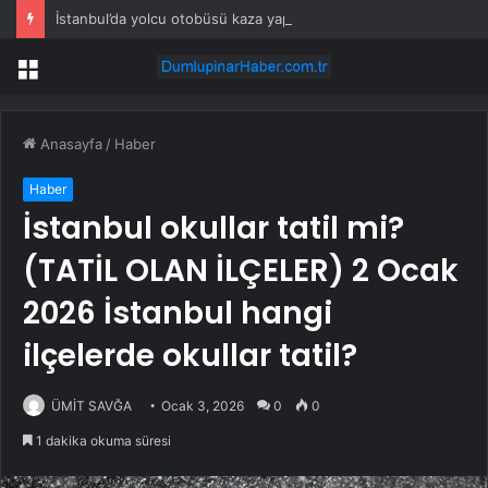
İstanbul’da yolcu otobüsü kaza yaptı: Çok sayıda yaralı var!
Menü
Anasayfa
/
Haber
Haber
İstanbul okullar tatil mi?
(TATİL OLAN İLÇELER) 2 Ocak
2026 İstanbul hangi
ilçelerde okullar tatil?
ÜMİT SAVĞA
Ocak 3, 2026
0
0
1 dakika okuma süresi