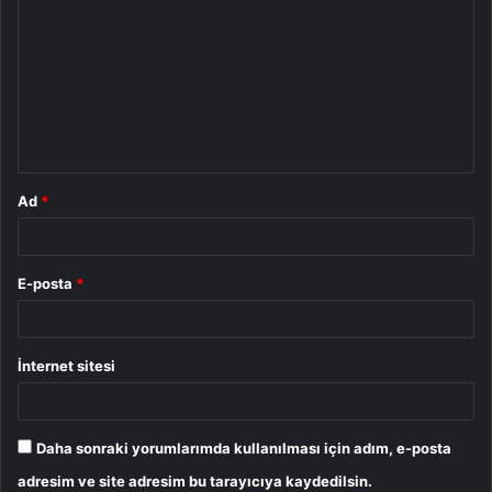
o
r
u
m
*
Ad
*
E-posta
*
İnternet sitesi
Daha sonraki yorumlarımda kullanılması için adım, e-posta
adresim ve site adresim bu tarayıcıya kaydedilsin.