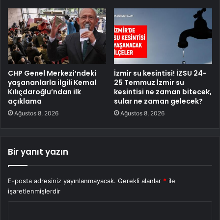
CHP Genel Merkezi’ndeki
İzmir su kesintisi! İZSU 24-
yaşananlarla ilgili Kemal
25 Temmuz İzmir su
Kılıçdaroğlu’ndan ilk
kesintisi ne zaman bitecek,
açıklama
sular ne zaman gelecek?
Ağustos 8, 2026
Ağustos 8, 2026
Bir yanıt yazın
E-posta adresiniz yayınlanmayacak.
Gerekli alanlar
*
ile
işaretlenmişlerdir
Y