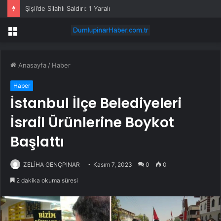
Şişli’de Silahlı Saldırı: 1 Yaralı
Menü
Anasayfa
/
Haber
Haber
İstanbul İlçe Belediyeleri
İsrail Ürünlerine Boykot
Başlattı
ZELİHA GENÇPINAR
Kasım 7, 2023
0
0
2 dakika okuma süresi