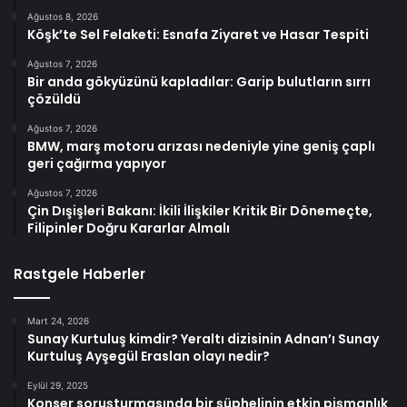
Ağustos 8, 2026
Köşk’te Sel Felaketi: Esnafa Ziyaret ve Hasar Tespiti
Ağustos 7, 2026
Bir anda gökyüzünü kapladılar: Garip bulutların sırrı
çözüldü
Ağustos 7, 2026
BMW, marş motoru arızası nedeniyle yine geniş çaplı
geri çağırma yapıyor
Ağustos 7, 2026
Çin Dışişleri Bakanı: İkili İlişkiler Kritik Bir Dönemeçte,
Filipinler Doğru Kararlar Almalı
Rastgele Haberler
Mart 24, 2026
Sunay Kurtuluş kimdir? Yeraltı dizisinin Adnan’ı Sunay
Kurtuluş Ayşegül Eraslan olayı nedir?
Eylül 29, 2025
Konser soruşturmasında bir şüphelinin etkin pişmanlık