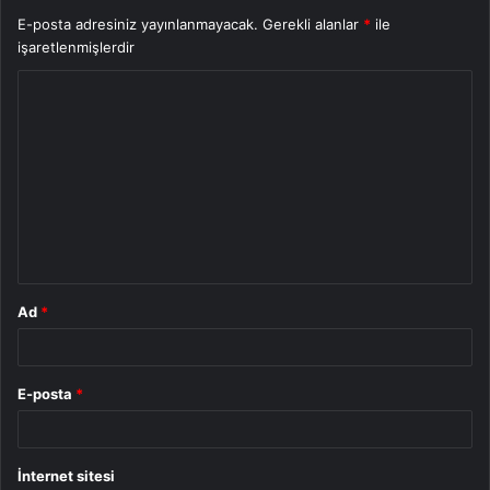
E-posta adresiniz yayınlanmayacak.
Gerekli alanlar
*
ile
işaretlenmişlerdir
Y
o
r
u
m
*
Ad
*
E-posta
*
İnternet sitesi