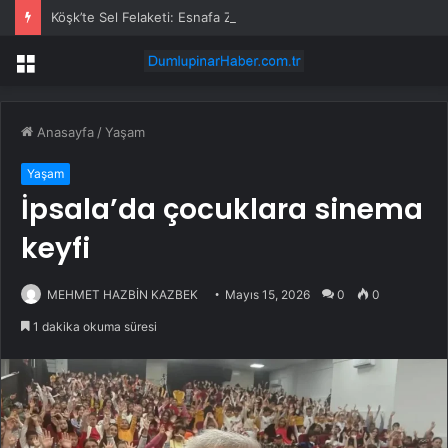
Köşk’te Sel Felaketi: Esnafa Ziyaret ve Hasar Tespiti
Menü
Anasayfa
/
Yaşam
Yaşam
İpsala’da çocuklara sinema
keyfi
MEHMET HAZBİN KAZBEK
Mayıs 15, 2026
0
0
1 dakika okuma süresi