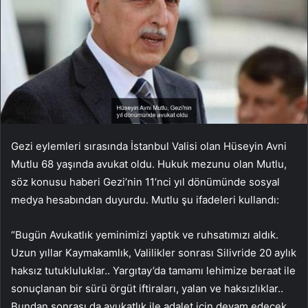
Gezi eylemleri sırasında İstanbul Valisi olan Hüseyin Avni
Mutlu 68 yaşında avukat oldu. Hukuk mezunu olan Mutlu,
söz konusu haberi Gezi’nin 11’nci yıl dönümünde sosyal
medya hesabından duyurdu. Mutlu şu ifadeleri kullandı:
“Bugün Avukatlık yeminimizi yaptık ve ruhsatımızı aldık.
Uzun yıllar Kaymakamlık, Valilikler sonrası Silivride 20 aylık
haksız tutukluluklar.. Yargıtay’da tamamı lehimize beraat ile
sonuçlanan bir sürü örgüt iftiraları, yalan ve haksızlıklar..
Bundan sonrası da avukatlık ile adalet için devam edecek