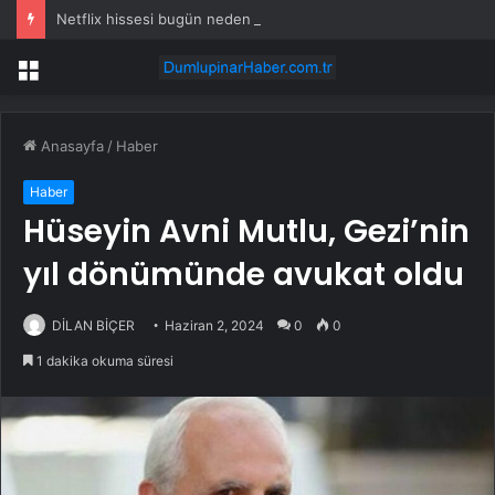
Netflix hissesi bugün neden düşüyor?
Menü
Anasayfa
/
Haber
Haber
Hüseyin Avni Mutlu, Gezi’nin
yıl dönümünde avukat oldu
DİLAN BİÇER
Haziran 2, 2024
0
0
1 dakika okuma süresi