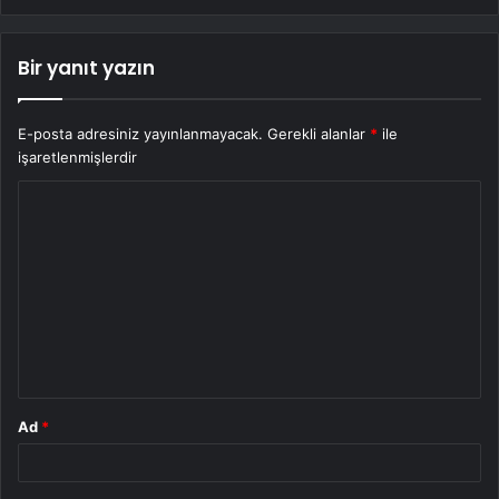
Bir yanıt yazın
E-posta adresiniz yayınlanmayacak.
Gerekli alanlar
*
ile
işaretlenmişlerdir
Y
o
r
u
m
*
Ad
*