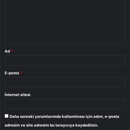
r
u
m
*
Ad
*
E-posta
*
İnternet sitesi
Daha sonraki yorumlarımda kullanılması için adım, e-posta
adresim ve site adresim bu tarayıcıya kaydedilsin.