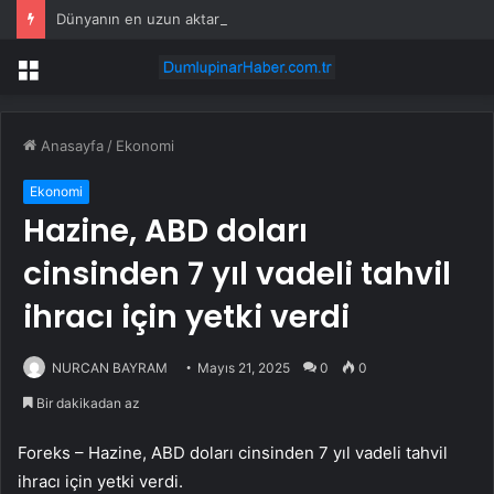
Dünyanın en uzun aktarmasız uçuşunda tarihi rekor: 24 saatten fazla havada kaldılar
Menü
Anasayfa
/
Ekonomi
Ekonomi
Hazine, ABD doları
cinsinden 7 yıl vadeli tahvil
ihracı için yetki verdi
NURCAN BAYRAM
Mayıs 21, 2025
0
0
Bir dakikadan az
Foreks – Hazine, ABD doları cinsinden 7 yıl vadeli tahvil
ihracı için yetki verdi.