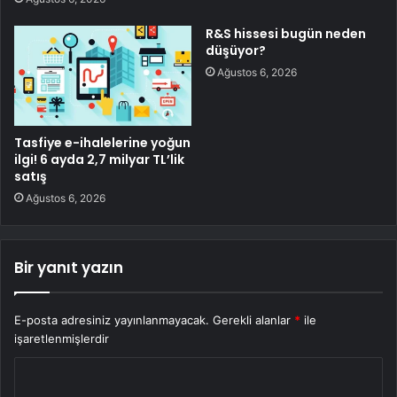
R&S hissesi bugün neden
düşüyor?
Ağustos 6, 2026
Tasfiye e-ihalelerine yoğun
ilgi! 6 ayda 2,7 milyar TL’lik
satış
Ağustos 6, 2026
Bir yanıt yazın
E-posta adresiniz yayınlanmayacak.
Gerekli alanlar
*
ile
işaretlenmişlerdir
Y
o