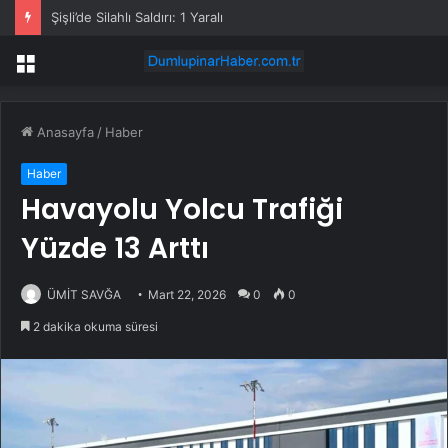
Şişli’de Silahlı Saldırı: 1 Yaralı
Menü
Anasayfa
/
Haber
Haber
Havayolu Yolcu Trafiği
Yüzde 13 Arttı
ÜMİT SAVĞA
Mart 22, 2026
0
0
2 dakika okuma süresi