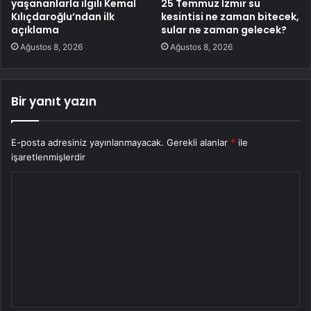
yaşananlarla ilgili Kemal
25 Temmuz İzmir su
Kılıçdaroğlu’ndan ilk
kesintisi ne zaman bitecek,
açıklama
sular ne zaman gelecek?
Ağustos 8, 2026
Ağustos 8, 2026
Bir yanıt yazın
E-posta adresiniz yayınlanmayacak.
Gerekli alanlar
*
ile
işaretlenmişlerdir
Y
o
r
u
m
*