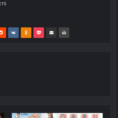
ETİ)
erest
Reddit
VKontakte
Odnoklassniki
Pocket
E-Posta ile paylaş
Yazdır