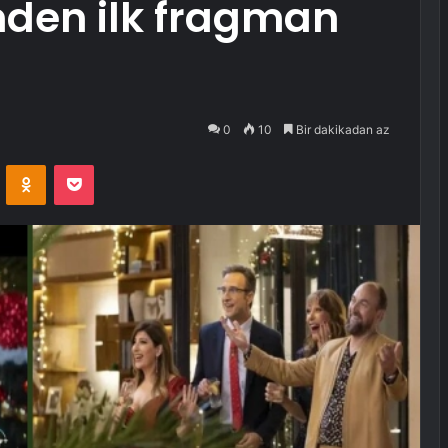
’nden ilk fragman
0
10
Bir dakikadan az
VKontakte
Odnoklassniki
Pocket