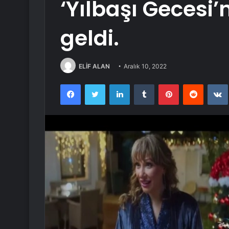
‘Yılbaşı Gecesi
geldi.
ELİF ALAN
Aralık 10, 2022
Facebook
Twitter
LinkedIn
Tumblr
Pinterest
Reddit