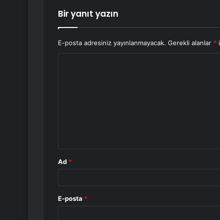
Bir yanıt yazın
E-posta adresiniz yayınlanmayacak.
Gerekli alanlar
*
i
Y
o
r
u
m
*
Ad
*
E-posta
*