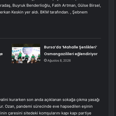
adaş, Buyruk Benderlioğlu, Fatih Artman, Gülse Birsel,
Serkan Keskin yer aldı. BKM tarafından. , Şebnem
Bursa’da ‘Mahalle Şenlikleri’
ğe
Osmangazilileri eğlendiriyor
Ağustos 8, 2026
ayalini kurarken son anda açıklanan sokağa çıkma yasağı
lur. Ozan, pandemi sürecinde eve hapsedilen eşinin
inin çaresini sitedeki komşularını kapı kapı partiye