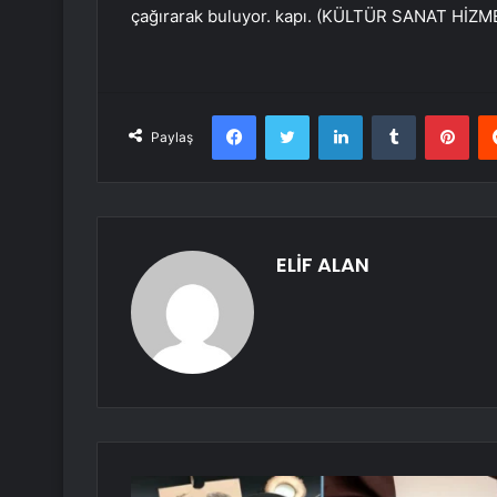
çağırarak buluyor. kapı. (KÜLTÜR SANAT HİZM
Facebook
Twitter
LinkedIn
Tumblr
Pint
Paylaş
ELİF ALAN