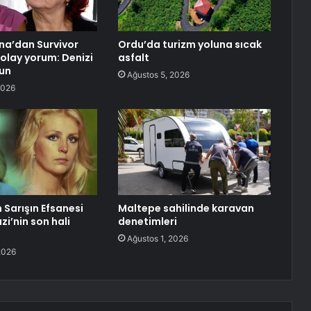
na’dan Survivor
Ordu’da turizm yoluna sıcak
 olay yorum: Denizi
asfalt
sun
Ağustos 5, 2026
2026
 Sarışın Efsanesi
Maltepe sahilinde karavan
i’nin son hali
denetimleri
Ağustos 1, 2026
2026