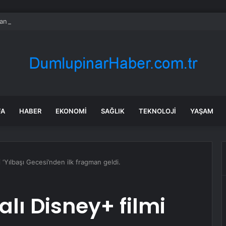
nın en uzun aktarmasız uçuşunda tarihi rekor: 24 saatten fazla havada k
FA
HABER
EKONOMI
SAĞLIK
TEKNOLOJI
YAŞAM
i ‘Yılbaşı Gecesi’nden ilk fragman geldi.
alı Disney+ filmi