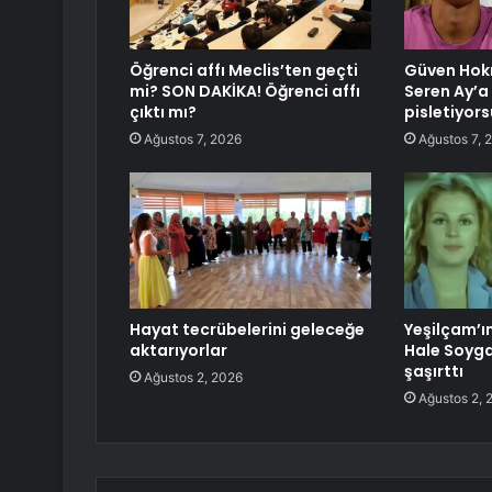
Öğrenci affı Meclis’ten geçti
Güven Hok
mi? SON DAKİKA! Öğrenci affı
Seren Ay’a
çıktı mı?
pisletiyor
Ağustos 7, 2026
Ağustos 7, 
Hayat tecrübelerini geleceğe
Yeşilçam’ın
aktarıyorlar
Hale Soygaz
şaşırttı
Ağustos 2, 2026
Ağustos 2, 