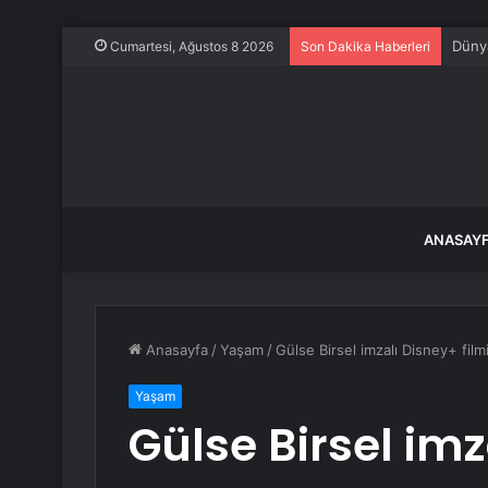
Dünya
Cumartesi, Ağustos 8 2026
Son Dakika Haberleri
ANASAY
Anasayfa
/
Yaşam
/
Gülse Birsel imzalı Disney+ film
Yaşam
Gülse Birsel imz