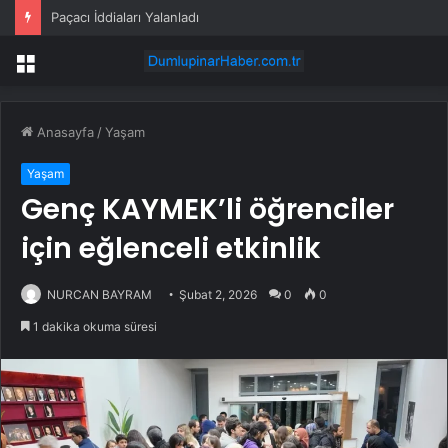
Paçacı İddiaları Yalanladı
Menü
Anasayfa
/
Yaşam
Yaşam
Genç KAYMEK’li öğrenciler
için eğlenceli etkinlik
NURCAN BAYRAM
Şubat 2, 2026
0
0
1 dakika okuma süresi