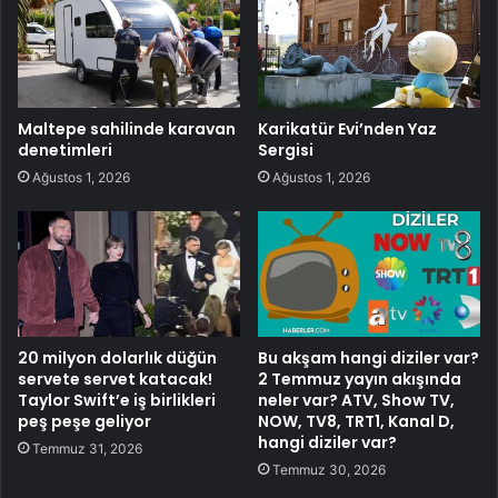
Maltepe sahilinde karavan
Karikatür Evi’nden Yaz
denetimleri
Sergisi
Ağustos 1, 2026
Ağustos 1, 2026
20 milyon dolarlık düğün
Bu akşam hangi diziler var?
servete servet katacak!
2 Temmuz yayın akışında
Taylor Swift’e iş birlikleri
neler var? ATV, Show TV,
peş peşe geliyor
NOW, TV8, TRT1, Kanal D,
hangi diziler var?
Temmuz 31, 2026
Temmuz 30, 2026