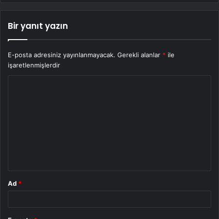
Bir yanıt yazın
E-posta adresiniz yayınlanmayacak.
Gerekli alanlar
*
ile
işaretlenmişlerdir
Y
o
r
u
m
*
Ad
*